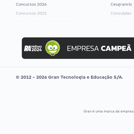
Concursos 2026
Cesgranrio
Concursos 2025
Consulplan
Concurso Nacional Unificado
FCC
Concurso Ibama
FGV
Concurso MPU
Idecan
Editais publicados
Selecon
Uniase
Vunesp
© 2012 - 2026 Gran Tecnologia e Educação S/A.
Gran é uma marca da empre