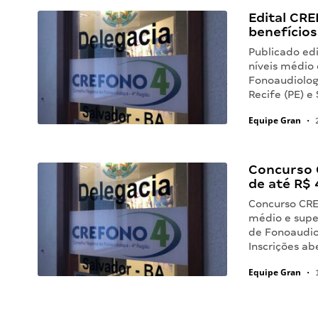
Edital CRE
benefícios
Publicado ed
níveis médio 
Fonoaudiolog
Recife (PE) e
Equipe Gran
•
2
Concurso 
de até R$ 
Concurso CRE
médio e super
de Fonoaudiol
Inscrições ab
Equipe Gran
•
1