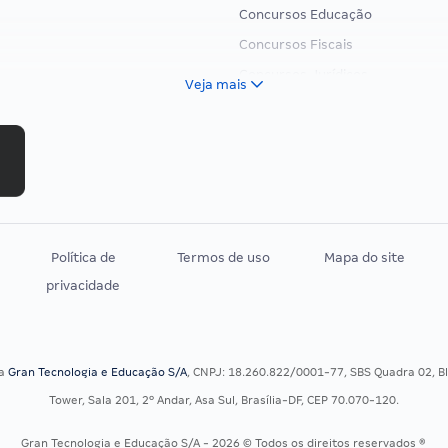
Concursos Educação
Concursos Fiscais
Concursos Jurídicos
Veja mais
Concursos Militares
Concursos Policiais
Concursos Saúde
Concursos Tribunais
Residência Multiprofissional
Política de
Termos de uso
Mapa do site
privacidade
sa
Gran Tecnologia e Educação S/A
, CNPJ: 18.260.822/0001-77, SBS Quadra 02, Blo
Tower, Sala 201, 2º Andar, Asa Sul, Brasília-DF, CEP 70.070-120.
Gran Tecnologia e Educação S/A - 2026 © Todos os direitos reservados ®