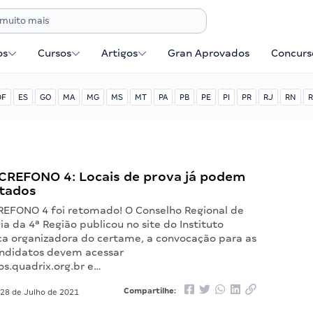
os
Cursos
Artigos
Gran Aprovados
Concurse
DF
ES
GO
MA
MG
MS
MT
PA
PB
PE
PI
PR
RJ
RN
R
CREFONO 4: Locais de prova já podem
ltados
REFONO 4 foi retomado! O Conselho Regional de
a da 4ª Região publicou no site do Instituto
ca organizadora do certame, a convocação para as
andidatos devem acessar
s.quadrix.org.br e…
Compartilhe:
28 de Julho de 2021