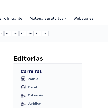
iro Iniciante
Materiais gratuitos
Webstories
O
RR
RS
SC
SE
SP
TO
Editorias
Carreiras
Policial
Fiscal
Tribunais
Jurídico