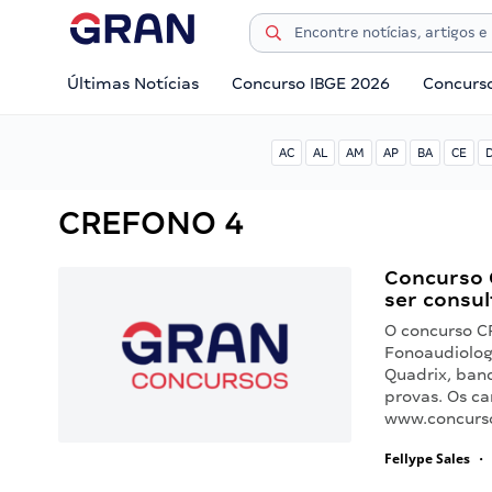
Últimas Notícias
Concurso IBGE 2026
Concurs
AC
AL
AM
AP
BA
CE
CREFONO 4
Concurso 
ser consu
O concurso C
Fonoaudiologi
Quadrix, ban
provas. Os c
www.concurso
Fellype Sales
•