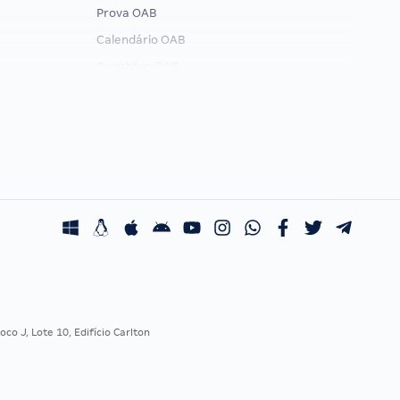
Prova OAB
Calendário OAB
Questões OAB
Recursos OAB
Exame de Ordem
co J, Lote 10, Edifício Carlton