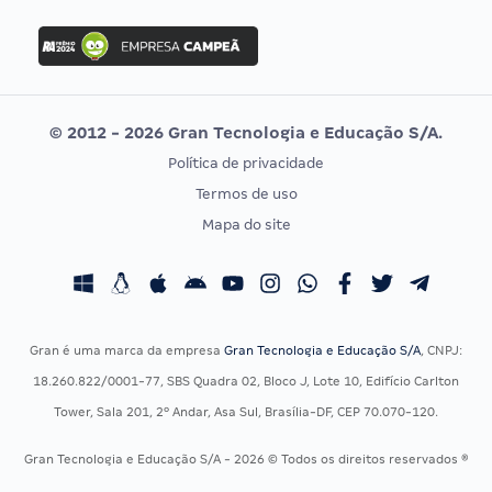
FGV
Concurso Ibama
Idecan
Concurso MPU
Selecon
Editais publicados
Uniase
© 2012 - 2026 Gran Tecnologia e Educação S/A.
Vunesp
Política de privacidade
CONCURSOS POR PROFISSÃO
EXAME DE ORDEM
Termos de uso
Concursos Administrativos
OAB
Mapa do site
Concursos Educação
Prova OAB
Concursos Fiscais
Calendário OAB
Concursos Jurídicos
Questões OAB
Concursos Militares
Recursos OAB
Gran é uma marca da empresa
Gran Tecnologia e Educação S/A
, CNPJ:
Concursos Policiais
Exame de Ordem
18.260.822/0001-77, SBS Quadra 02, Bloco J, Lote 10, Edifício Carlton
Concursos Saúde
Tower, Sala 201, 2º Andar, Asa Sul, Brasília-DF, CEP 70.070-120.
Concursos Tribunais
Gran Tecnologia e Educação S/A - 2026 © Todos os direitos reservados ®
Residência Multiprofissional