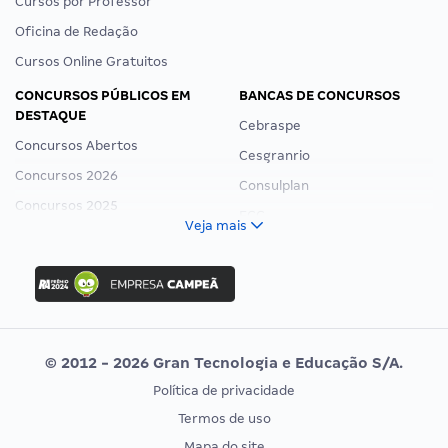
Cursos por Professor
Oficina de Redação
Cursos Online Gratuitos
CONCURSOS PÚBLICOS EM
BANCAS DE CONCURSOS
DESTAQUE
Cebraspe
Concursos Abertos
Cesgranrio
Concursos 2026
Consulplan
Concursos 2025
FCC
Veja mais
Concurso Nacional Unificado
FGV
Concurso Ibama
Idecan
Concurso MPU
Selecon
Editais publicados
Uniase
© 2012 - 2026 Gran Tecnologia e Educação S/A.
Vunesp
Política de privacidade
CONCURSOS POR PROFISSÃO
EXAME DE ORDEM
Termos de uso
Concursos Administrativos
OAB
Mapa do site