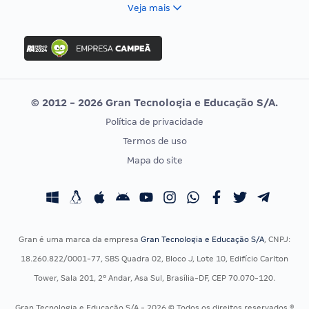
FCC
Veja mais
Concurso Nacional Unificado
FGV
Concurso Ibama
Idecan
Concurso MPU
Selecon
Editais publicados
Uniase
© 2012 - 2026 Gran Tecnologia e Educação S/A.
Vunesp
Política de privacidade
CONCURSOS POR PROFISSÃO
EXAME DE ORDEM
Termos de uso
Concursos Administrativos
OAB
Mapa do site
Concursos Educação
Prova OAB
Concursos Fiscais
Calendário OAB
Concursos Jurídicos
Questões OAB
Concursos Militares
Recursos OAB
Gran é uma marca da empresa
Gran Tecnologia e Educação S/A
, CNPJ:
Concursos Policiais
Exame de Ordem
18.260.822/0001-77, SBS Quadra 02, Bloco J, Lote 10, Edifício Carlton
Concursos Saúde
Tower, Sala 201, 2º Andar, Asa Sul, Brasília-DF, CEP 70.070-120.
Concursos Tribunais
Gran Tecnologia e Educação S/A - 2026 © Todos os direitos reservados ®