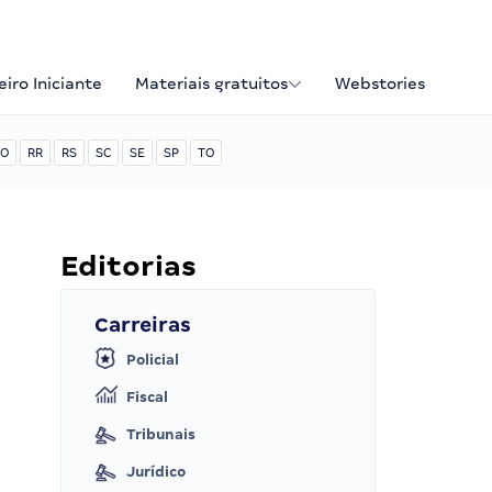
iro Iniciante
Materiais gratuitos
Webstories
O
RR
RS
SC
SE
SP
TO
Editorias
Carreiras
Policial
Fiscal
Tribunais
Jurídico