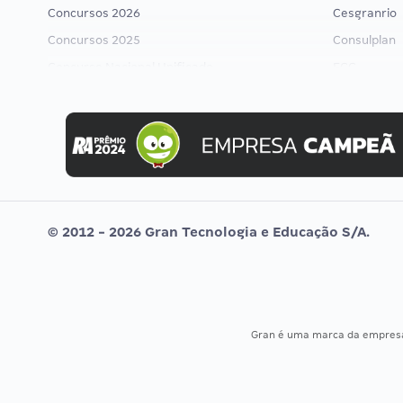
Concursos 2026
Cesgranrio
Concursos 2025
Consulplan
Concurso Nacional Unificado
FCC
Concurso Ibama
FGV
Concurso MPU
Idecan
Editais publicados
Selecon
Uniase
Vunesp
© 2012 - 2026 Gran Tecnologia e Educação S/A.
Gran é uma marca da empre