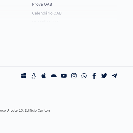
Prova OAB
Calendário OAB
Questões OAB
Recursos OAB
Exame de Ordem
co J, Lote 10, Edifício Carlton