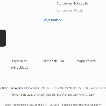
Concursos Educação
Concursos Fiscais
Concursos Jurídicos
Veja mais
Concursos Militares
Concursos Policiais
Concursos Saúde
Concursos Tribunais
Residência Multiprofissional
Política de
Termos de uso
Mapa do site
privacidade
sa
Gran Tecnologia e Educação S/A
, CNPJ: 18.260.822/0001-77, SBS Quadra 02, Blo
Tower, Sala 201, 2º Andar, Asa Sul, Brasília-DF, CEP 70.070-120.
Gran Tecnologia e Educação S/A - 2026 © Todos os direitos reservados ®