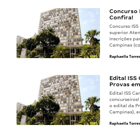
Concurso I
Confira!
Concurso ISS
superior Aten
inscrições pa
Campinas (co
Raphaella Torre
Edital ISS
Provas em
Edital ISS Ca
concurseiros!
o edital da P
Campinas), 
Raphaella Torre