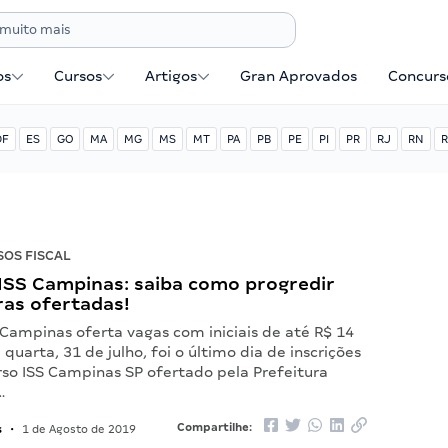
os
Cursos
Artigos
Gran Aprovados
Concurse
DF
ES
GO
MA
MG
MS
MT
PA
PB
PE
PI
PR
RJ
RN
R
OS FISCAL
ISS Campinas: saiba como progredir
ras ofertadas!
 Campinas oferta vagas com iniciais de até R$ 14
 quarta, 31 de julho, foi o último dia de inscrições
rso ISS Campinas SP ofertado pela Prefeitura
…
s
Compartilhe:
•
1 de Agosto de 2019