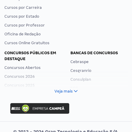
Cursos por Carreira
Cursos por Estado
Cursos por Professor
Oficina de Redação
Cursos Online Gratuitos
CONCURSOS PÚBLICOS EM
BANCAS DE CONCURSOS
DESTAQUE
Cebraspe
Concursos Abertos
Cesgranrio
Concursos 2026
Consulplan
Concursos 2025
FCC
Veja mais
Concurso Nacional Unificado
FGV
Concurso Ibama
Idecan
Concurso MPU
Selecon
Editais publicados
Uniase
© 2012 - 2026 Gran Tecnologia e Educação S/A.