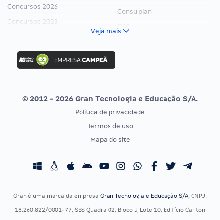
Concursos 2026
Consulplan
Concursos 2025
FCC
Veja mais
Concurso Nacional Unificado
FGV
Concurso Ibama
Idecan
Concurso MPU
Selecon
Editais publicados
Uniase
© 2012 - 2026 Gran Tecnologia e Educação S/A.
Vunesp
Política de privacidade
CONCURSOS POR PROFISSÃO
EXAME DE ORDEM
Termos de uso
Concursos Administrativos
OAB
Mapa do site
Concursos Educação
Prova OAB
Concursos Fiscais
Calendário OAB
Concursos Jurídicos
Questões OAB
Concursos Militares
Recursos OAB
Gran é uma marca da empresa
Gran Tecnologia e Educação S/A
, CNPJ:
Concursos Policiais
Exame de Ordem
18.260.822/0001-77, SBS Quadra 02, Bloco J, Lote 10, Edifício Carlton
Concursos Saúde