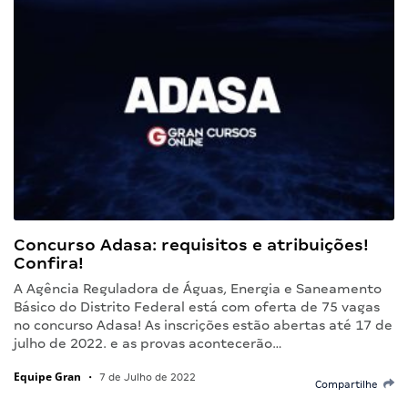
Concurso Adasa: requisitos e atribuições!
Confira!
A Agência Reguladora de Águas, Energia e Saneamento
Básico do Distrito Federal está com oferta de 75 vagas
no concurso Adasa! As inscrições estão abertas até 17 de
julho de 2022. e as provas acontecerão…
Equipe Gran
•
7 de Julho de 2022
Compartilhe