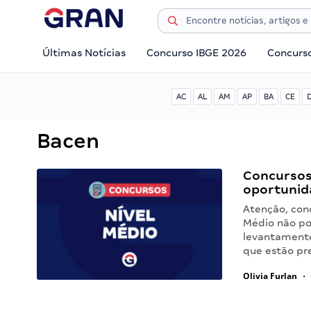
Últimas Notícias
Concurso IBGE 2026
Concurs
AC
AL
AM
AP
BA
CE
Bacen
Concursos 
oportunid
Atenção, conc
Médio não po
levantamento
que estão pr
Olivia Furlan
•