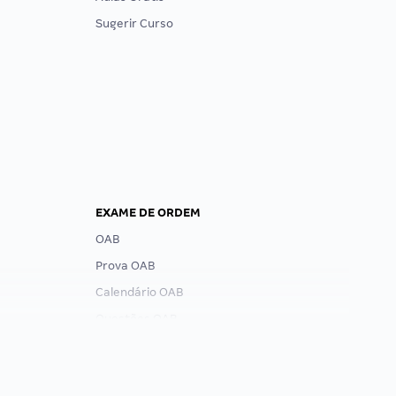
Sugerir Curso
EXAME DE ORDEM
OAB
Prova OAB
Calendário OAB
Questões OAB
Recursos OAB
Exame de Ordem