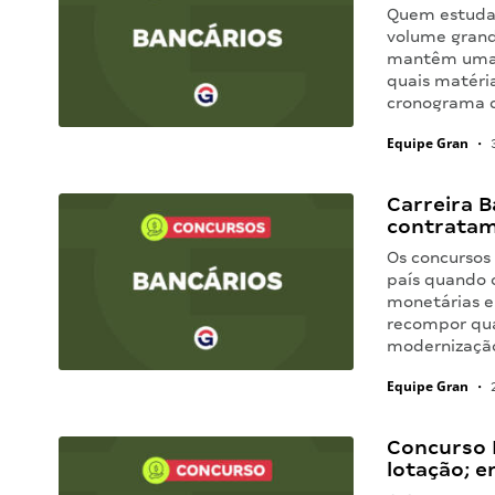
Quem estuda 
volume grand
mantêm uma b
quais matéri
cronograma
Equipe Gran
•
3
Carreira B
contratam
Os concursos
país quando o
monetárias e
recompor qua
modernização
Equipe Gran
•
2
Concurso 
lotação; e