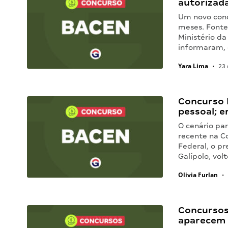
autorizad
Um novo conc
meses. Fontes
Ministério da
informaram, 
Yara Lima
•
23 
Concurso B
pessoal; e
O cenário pa
recente na C
Federal, o pr
Galípolo, vo
Olivia Furlan
•
Concursos 
aparecem 