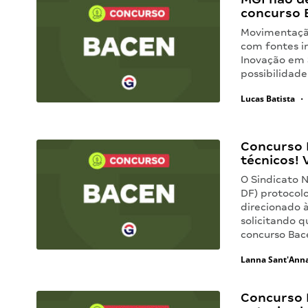
concurso 
Movimentação
com fontes in
Inovação em S
possibilidade
Lucas Batista
•
Concurso 
técnicos! 
O Sindicato N
DF) protocolo
direcionado à
solicitando q
concurso Ba
Lanna Sant'Ann
Concurso 