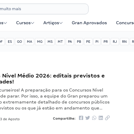
os
Cursos
Artigos
Gran Aprovados
Concurse
DF
ES
GO
MA
MG
MS
MT
PA
PB
PE
PI
PR
RJ
RN
R
Nível Médio 2026: editais previstos e
ades!
urseiros! A preparação para os Concursos Nível
de parar. Por isso, a equipe do Gran preparou um
 extremamente detalhado de concursos públicos
evistos ou os que já estão em andamento que…
Compartilhe:
3 de Agosto