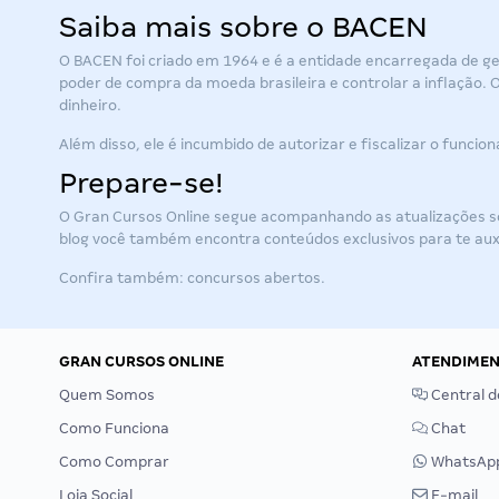
Saiba mais sobre o BACEN
O BACEN foi criado em 1964 e é a entidade encarregada de geri
poder de compra da moeda brasileira e controlar a inflação. O
dinheiro.
Além disso, ele é incumbido de autorizar e fiscalizar o funci
Prepare-se!
O Gran Cursos Online segue acompanhando as atualizações sob
blog você também encontra conteúdos exclusivos para te auxi
Confira também:
concursos abertos
.
GRAN CURSOS ONLINE
ATENDIME
Quem Somos
Central d
Como Funciona
Chat
Como Comprar
WhatsAp
Loja Social
E-mail