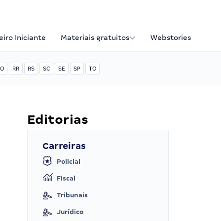
iro Iniciante
Materiais gratuitos
Webstories
O
RR
RS
SC
SE
SP
TO
Editorias
Carreiras
Policial
Fiscal
Tribunais
Jurídico