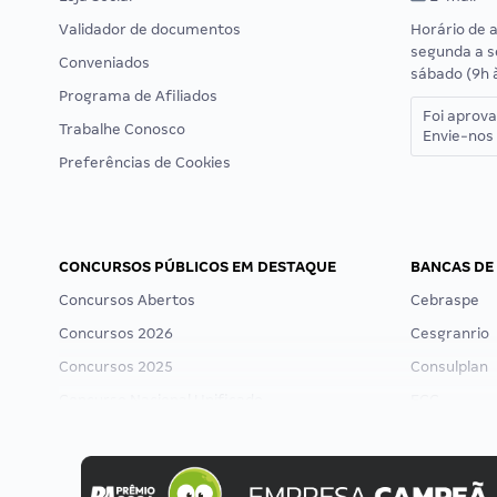
Validador de documentos
Horário de 
segunda a s
Conveniados
sábado (9h 
Programa de Afiliados
Foi aprov
Trabalhe Conosco
Envie-nos 
Preferências de Cookies
CONCURSOS PÚBLICOS EM DESTAQUE
BANCAS DE
Concursos Abertos
Cebraspe
Concursos 2026
Cesgranrio
Concursos 2025
Consulplan
Concurso Nacional Unificado
FCC
Concurso Ibama
FGV
Concurso MPU
Idecan