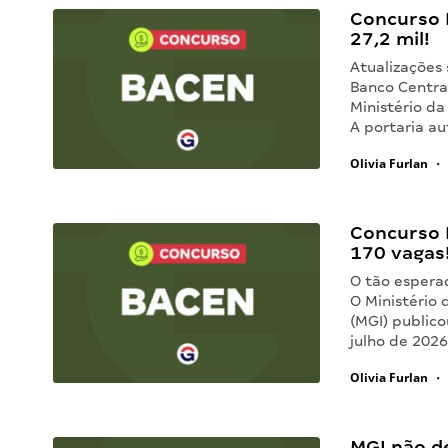
Concurso 
27,2 mil!
Atualizações
Banco Central
Ministério da
A portaria a
Olivia Furlan
•
Concurso 
170 vagas
O tão espera
O Ministério 
(MGI) publico
julho de 202
Olivia Furlan
•
MGI não d