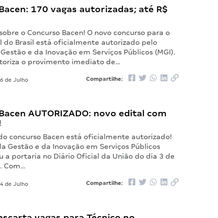
Bacen: 170 vagas autorizadas; até R$
 sobre o Concurso Bacen! O novo concurso para o
 do Brasil está oficialmente autorizado pelo
 Gestão e da Inovação em Serviços Públicos (MGI).
utoriza o provimento imediato de…
Compartilhe:
6 de Julho
Bacen AUTORIZADO: novo edital com
!
do concurso Bacen está oficialmente autorizado!
da Gestão e da Inovação em Serviços Públicos
u a portaria no Diário Oficial da União do dia 3 de
6. Com…
Compartilhe:
4 de Julho
escarta vagas para Técnico no