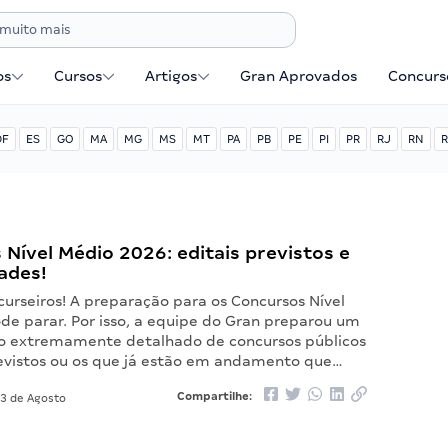
os
Cursos
Artigos
Gran Aprovados
Concurse
DF
ES
GO
MA
MG
MS
MT
PA
PB
PE
PI
PR
RJ
RN
R
Nível Médio 2026: editais previstos e
ades!
urseiros! A preparação para os Concursos Nível
de parar. Por isso, a equipe do Gran preparou um
 extremamente detalhado de concursos públicos
evistos ou os que já estão em andamento que…
Compartilhe:
3 de Agosto