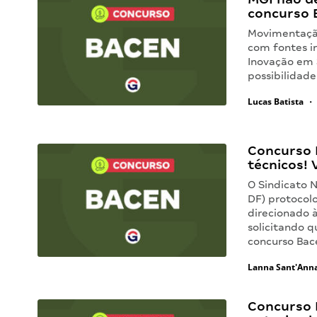
concurso 
Movimentação
com fontes in
Inovação em S
possibilidade
Lucas Batista
•
Concurso 
técnicos! 
O Sindicato N
DF) protocolo
direcionado à
solicitando q
concurso Ba
Lanna Sant'Ann
Concurso 