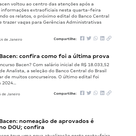
acen voltou ao centro das atenções após a
 informações extraoficiais nesta quarta-feira
ndo os relatos, o próximo edital do Banco Central
e trazer vagas para Gerências Administrativas
Compartilhe:
4 de Janeiro
acen: confira como foi a última prova
curso Bacen? Com salário inicial de R$ 18.033,52
de Analista, a seleção do Banco Central do Brasil
r de muitos concurseiros. O último edital foi
m 2024…
Compartilhe:
 de Janeiro
Bacen: nomeação de aprovados é
no DOU; confira
acen teve uma nova atualização nesta sexta-feira,