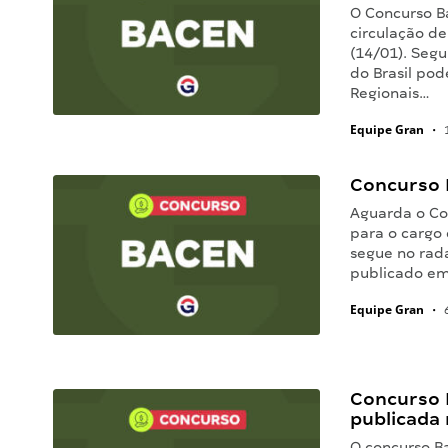
O Concurso B
circulação de
(14/01). Segu
do Brasil pod
Regionais…
Equipe Gran
•
1
Concurso B
Aguarda o Con
para o cargo 
segue no rada
publicado e
Equipe Gran
•
6
Concurso 
publicada 
O concurso B