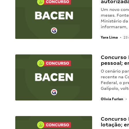
autorizad
Um novo conc
meses. Fontes
Ministério da
informaram, 
Yara Lima
•
23 
Concurso B
pessoal; e
O cenário pa
recente na C
Federal, o pr
Galípolo, vo
Olivia Furlan
•
Concurso 
lotação; e