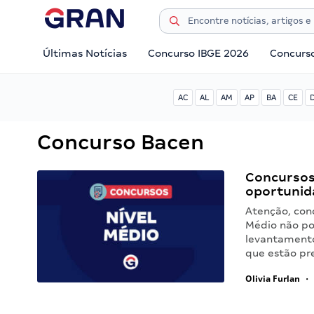
Últimas Notícias
Concurso IBGE 2026
Concurs
AC
AL
AM
AP
BA
CE
Concurso Bacen
Concursos 
oportunid
Atenção, conc
Médio não po
levantamento
que estão pr
Olivia Furlan
•