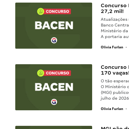
Concurso 
27,2 mil!
Atualizações
Banco Central
Ministério da
A portaria a
Olivia Furlan
•
Concurso 
170 vagas
O tão espera
O Ministério 
(MGI) publico
julho de 202
Olivia Furlan
•
MGI não d