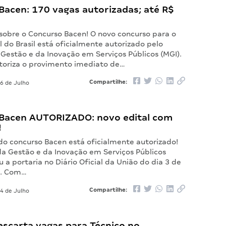
Bacen: 170 vagas autorizadas; até R$
 sobre o Concurso Bacen! O novo concurso para o
 do Brasil está oficialmente autorizado pelo
 Gestão e da Inovação em Serviços Públicos (MGI).
utoriza o provimento imediato de…
Compartilhe:
6 de Julho
Bacen AUTORIZADO: novo edital com
!
do concurso Bacen está oficialmente autorizado!
da Gestão e da Inovação em Serviços Públicos
u a portaria no Diário Oficial da União do dia 3 de
6. Com…
Compartilhe:
4 de Julho
escarta vagas para Técnico no