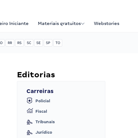
iro Iniciante
Materiais gratuitos
Webstories
O
RR
RS
SC
SE
SP
TO
Editorias
Carreiras
Policial
Fiscal
Tribunais
Jurídico