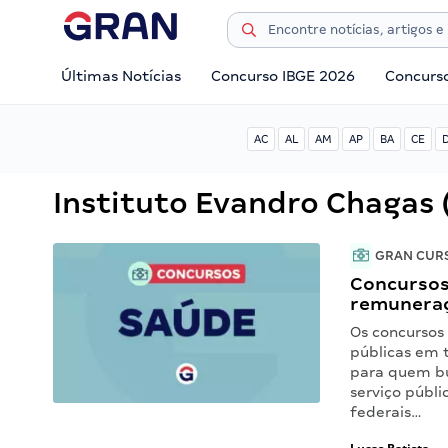
Últimas Notícias
Concurso IBGE 2026
Concurs
AC
AL
AM
AP
BA
CE
Instituto Evandro Chagas 
GRAN CUR
Concursos
remuneraç
Os concursos
públicas em 
para quem bu
serviço públi
federais…