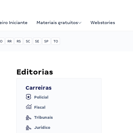
iro Iniciante
Materiais gratuitos
Webstories
O
RR
RS
SC
SE
SP
TO
Editorias
Carreiras
Policial
Fiscal
Tribunais
Jurídico