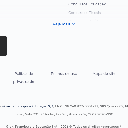
Concursos Educação
Concursos Fiscais
Concursos Jurídicos
Veja mais
Concursos Militares
Concursos Policiais
Concursos Saúde
Concursos Tribunais
Residência Multiprofissional
Política de
Termos de uso
Mapa do site
privacidade
sa
Gran Tecnologia e Educação S/A
, CNPJ: 18.260.822/0001-77, SBS Quadra 02, Blo
Tower, Sala 201, 2º Andar, Asa Sul, Brasília-DF, CEP 70.070-120.
Gran Tecnologia e Educação S/A - 2026 © Todos os direitos reservados ®