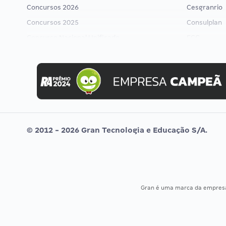
Concursos 2026
Cesgranrio
Concursos 2025
Consulplan
Concurso Nacional Unificado
FCC
Concurso Ibama
FGV
Concurso MPU
Idecan
Editais publicados
Selecon
Uniase
Vunesp
© 2012 - 2026 Gran Tecnologia e Educação S/A.
Gran é uma marca da empre