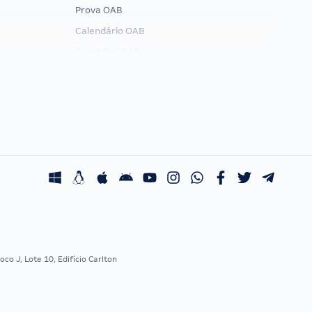
Prova OAB
Calendário OAB
Questões OAB
Recursos OAB
Exame de Ordem
co J, Lote 10, Edifício Carlton