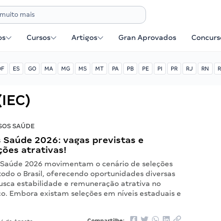
os
Cursos
Artigos
Gran Aprovados
Concurse
DF
ES
GO
MA
MG
MS
MT
PA
PB
PE
PI
PR
RJ
RN
R
(IEC)
SOS SAÚDE
 Saúde 2026: vagas previstas e
ões atrativas!
 Saúde 2026 movimentam o cenário de seleções
todo o Brasil, oferecendo oportunidades diversas
sca estabilidade e remuneração atrativa no
co. Embora existam seleções em níveis estaduais e
Compartilhe: