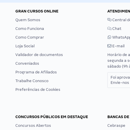
GRAN CURSOS ONLINE
ATENDIME
Quem Somos
Central d
Como Funciona
Chat
Como Comprar
WhatsAp
Loja Social
E-mail
Validador de documentos
Horário de 
segunda a s
Conveniados
sábado (9h 
Programa de Afiliados
Foi aprov
Trabalhe Conosco
Envie-nos 
Preferências de Cookies
CONCURSOS PÚBLICOS EM DESTAQUE
BANCAS DE
Concursos Abertos
Cebraspe