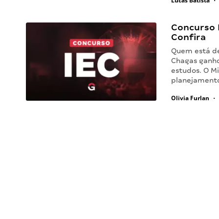
Lucas Batista
•
Concurso I
Confira
Quem está de
Chagas ganho
estudos. O M
planejamento
Olivia Furlan
•