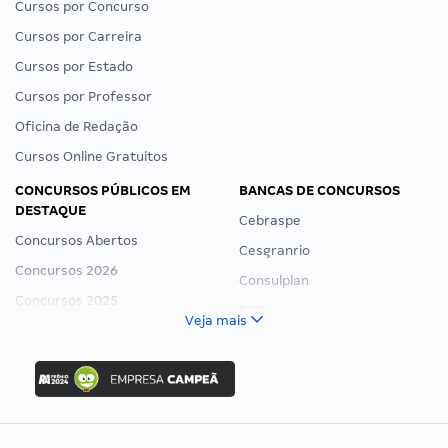
Cursos por Concurso
Cursos por Carreira
Cursos por Estado
Cursos por Professor
Oficina de Redação
Cursos Online Gratuitos
CONCURSOS PÚBLICOS EM
BANCAS DE CONCURSOS
DESTAQUE
Cebraspe
Concursos Abertos
Cesgranrio
Concursos 2026
Consulplan
Concursos 2025
FCC
Veja mais
Concurso Nacional Unificado
FGV
Concurso Ibama
Idecan
Concurso MPU
Selecon
Editais publicados
Uniase