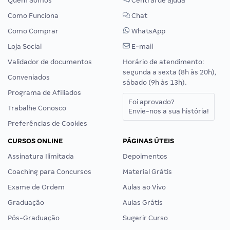
Quem Somos
Central de ajuda
Como Funciona
Chat
Como Comprar
WhatsApp
Loja Social
E-mail
Validador de documentos
Horário de atendimento:
segunda a sexta (8h às 20h),
Conveniados
sábado (9h às 13h).
Programa de Afiliados
Foi aprovado?
Trabalhe Conosco
Envie-nos a sua história!
Preferências de Cookies
CURSOS ONLINE
PÁGINAS ÚTEIS
Assinatura Ilimitada
Depoimentos
Coaching para Concursos
Material Grátis
Exame de Ordem
Aulas ao Vivo
Graduação
Aulas Grátis
Pós-Graduação
Sugerir Curso