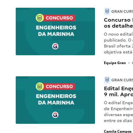
GRAN CURS
Concurso 
os detalhe
O novo edita
publicado. O
Brasil oferta
objetiva está
Equipe Gran
•
8
GRAN CURS
Edital Eng
9 mil. Apr
O edital Enge
de Engenheir
diversas esp
entre os dias
Camila Campos