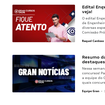
Edital Eng
veja!
O edital Enge
de Engenheir
diversas espe
Comissão Próp
Raquel Cardoso
Resumo da 
destaques
Nessa semana
concursos! P
a equipe do 
quais concurs
Equipe Gran
•
3