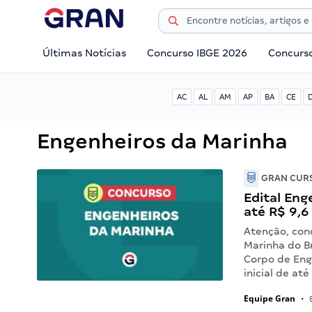
Últimas Notícias
Concurso IBGE 2026
Concurs
AC
AL
AM
AP
BA
CE
Engenheiros da Marinha
GRAN CURS
Edital Eng
até R$ 9,6 
Atenção, conc
Marinha do Br
Corpo de Eng
inicial de at
Equipe Gran
•
8