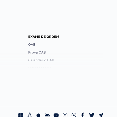
EXAME DE ORDEM
OAB
Prova OAB
Calendário OAB
Questões OAB
Recursos OAB
Exame de Ordem