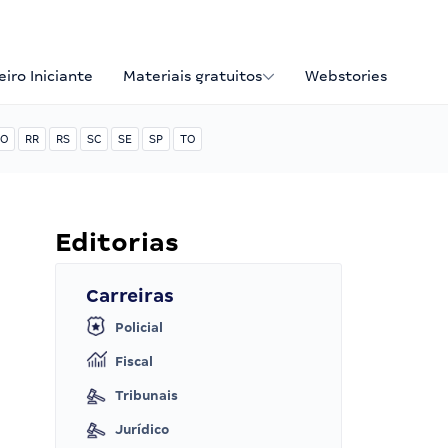
iro Iniciante
Materiais gratuitos
Webstories
O
RR
RS
SC
SE
SP
TO
Editorias
Carreiras
Policial
Fiscal
Tribunais
Jurídico