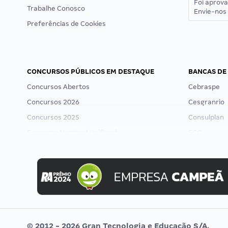
Foi aprov
Trabalhe Conosco
Envie-nos 
Preferências de Cookies
CONCURSOS PÚBLICOS EM DESTAQUE
BANCAS DE
Concursos Abertos
Cebraspe
Concursos 2026
Cesgranrio
Concursos 2025
Consulplan
Concurso Nacional Unificado
FCC
Concurso Ibama
FGV
Concurso MPU
Idecan
Editais publicados
Selecon
Uniase
Vunesp
© 2012 - 2026 Gran Tecnologia e Educação S/A.