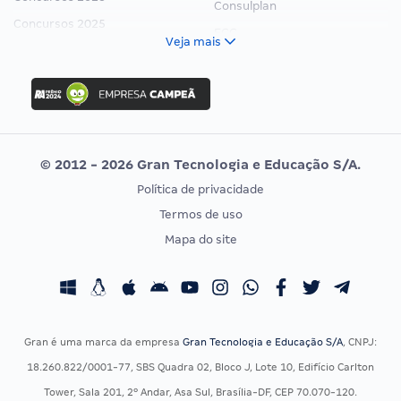
Consulplan
Concursos 2025
FCC
Veja mais
Concurso Nacional Unificado
FGV
Concurso Ibama
Idecan
Concurso MPU
Selecon
Editais publicados
Uniase
© 2012 - 2026 Gran Tecnologia e Educação S/A.
Vunesp
Política de privacidade
CONCURSOS POR PROFISSÃO
EXAME DE ORDEM
Termos de uso
Concursos Administrativos
OAB
Mapa do site
Concursos Educação
Prova OAB
Concursos Fiscais
Calendário OAB
Concursos Jurídicos
Questões OAB
Concursos Militares
Recursos OAB
Gran é uma marca da empresa
Gran Tecnologia e Educação S/A
, CNPJ:
Concursos Policiais
Exame de Ordem
18.260.822/0001-77, SBS Quadra 02, Bloco J, Lote 10, Edifício Carlton
Concursos Saúde
Tower, Sala 201, 2º Andar, Asa Sul, Brasília-DF, CEP 70.070-120.