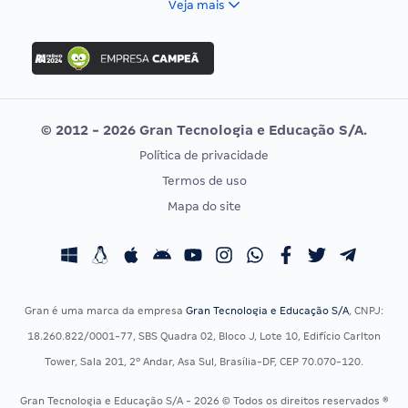
Veja mais
Concurso Nacional Unificado
FGV
Concurso Ibama
Idecan
Concurso MPU
Selecon
Editais publicados
Uniase
© 2012 - 2026 Gran Tecnologia e Educação S/A.
Vunesp
Política de privacidade
CONCURSOS POR PROFISSÃO
EXAME DE ORDEM
Termos de uso
Concursos Administrativos
OAB
Mapa do site
Concursos Educação
Prova OAB
Concursos Fiscais
Calendário OAB
Concursos Jurídicos
Questões OAB
Concursos Militares
Recursos OAB
Gran é uma marca da empresa
Gran Tecnologia e Educação S/A
, CNPJ:
Concursos Policiais
Exame de Ordem
18.260.822/0001-77, SBS Quadra 02, Bloco J, Lote 10, Edifício Carlton
Concursos Saúde
Tower, Sala 201, 2º Andar, Asa Sul, Brasília-DF, CEP 70.070-120.
Concursos Tribunais
Gran Tecnologia e Educação S/A - 2026 © Todos os direitos reservados ®