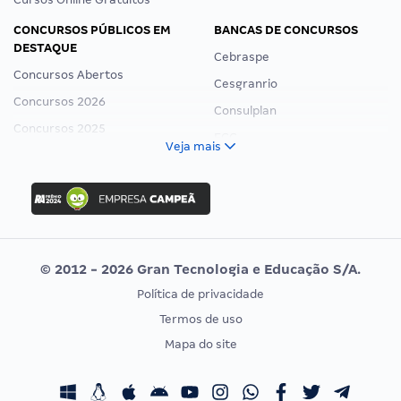
CONCURSOS PÚBLICOS EM
BANCAS DE CONCURSOS
DESTAQUE
Cebraspe
Concursos Abertos
Cesgranrio
Concursos 2026
Consulplan
Concursos 2025
FCC
Veja mais
Concurso Nacional Unificado
FGV
Concurso Ibama
Idecan
Concurso MPU
Selecon
Editais publicados
Uniase
© 2012 - 2026 Gran Tecnologia e Educação S/A.
Vunesp
Política de privacidade
CONCURSOS POR PROFISSÃO
EXAME DE ORDEM
Termos de uso
Concursos Administrativos
OAB
Mapa do site
Concursos Educação
Prova OAB
Concursos Fiscais
Calendário OAB