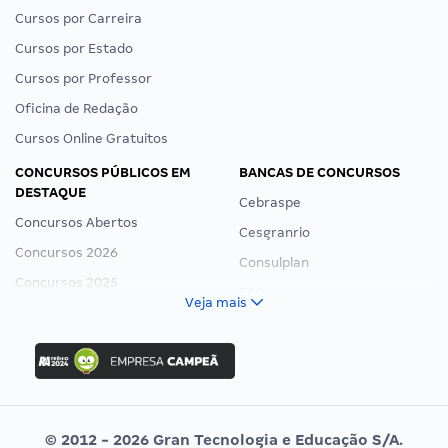
Cursos por Carreira
Cursos por Estado
Cursos por Professor
Oficina de Redação
Cursos Online Gratuitos
CONCURSOS PÚBLICOS EM
BANCAS DE CONCURSOS
DESTAQUE
Cebraspe
Concursos Abertos
Cesgranrio
Concursos 2026
Consulplan
Concursos 2025
FCC
Veja mais
Concurso Nacional Unificado
FGV
Concurso Ibama
Idecan
Concurso MPU
Selecon
Editais publicados
Uniase
© 2012 - 2026 Gran Tecnologia e Educação S/A.
Vunesp