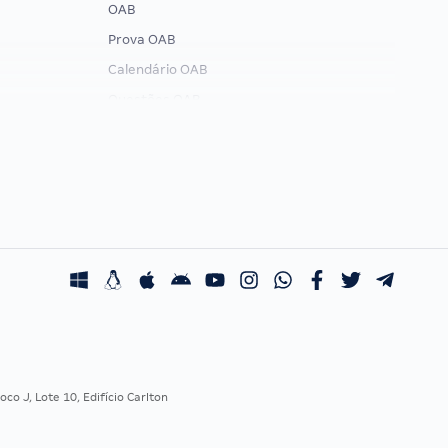
OAB
Prova OAB
Calendário OAB
Questões OAB
Recursos OAB
Exame de Ordem
co J, Lote 10, Edifício Carlton