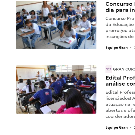
Concurso 
dia para i
Concurso Prof
da Educação 
prorrogou até
inscrições d
Equipe Gran
•
1
GRAN CUR
Edital Pro
análise co
Edital Profe
licenciados! 
atuação na r
abertas e ofe
coordenador
Equipe Gran
•
2