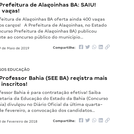
refeitura de Alagoinhas BA: SAIU!
 vagas!
feitura de Alagoinhas BA oferta ainda 400 vagas
os cargos! A Prefeitura de Alagoinhas, no Estado
ncurso Prefeitura de Alagoinhas BA) publicou
ente ao concurso público do município…
Compartilhe:
 de Maio de 2019
SOS EDUCAÇÃO
rofessor Bahia (SEE BA) registra mais
 inscritos!
essor Bahia é para contratação efetiva! Saiba
etaria da Educação do Estado da Bahia (Concurso
ia) divulgou no Diário Oficial da última quarta-
 de fevereiro, a convocação dos candidatos…
Compartilhe:
 de Fevereiro de 2018