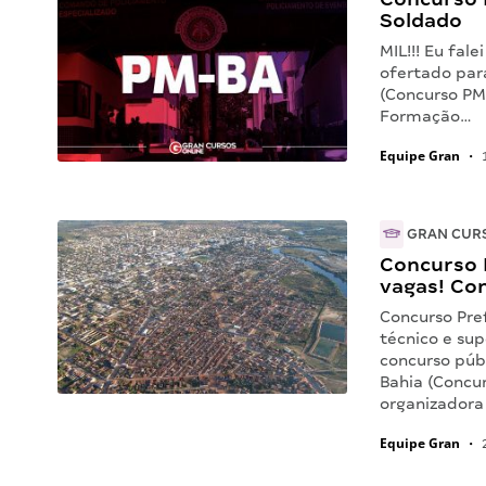
Soldado
MIL!!! Eu fal
ofertado para
(Concurso PM
Formação…
Equipe Gran
•
1
GRAN CUR
Concurso 
vagas! Con
Concurso Pref
técnico e sup
concurso públ
Bahia (Concur
organizadora
Equipe Gran
•
2