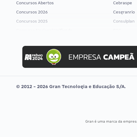
Concursos Abertos
Cebraspe
Concursos 2026
Cesgranrio
Concursos 2025
Consulplan
Concurso Nacional Unificado
FCC
Concurso Ibama
FGV
Concurso MPU
Idecan
Editais publicados
Selecon
Uniase
Vunesp
© 2012 - 2026 Gran Tecnologia e Educação S/A.
Gran é uma marca da empre