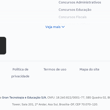
Concursos Administrativos
Concursos Educação
Concursos Fiscais
Concursos Jurídicos
Veja mais
Concursos Militares
Concursos Policiais
Concursos Saúde
Concursos Tribunais
Residência Multiprofissional
Política de
Termos de uso
Mapa do site
privacidade
sa
Gran Tecnologia e Educação S/A
, CNPJ: 18.260.822/0001-77, SBS Quadra 02, Blo
Tower, Sala 201, 2º Andar, Asa Sul, Brasília-DF, CEP 70.070-120.