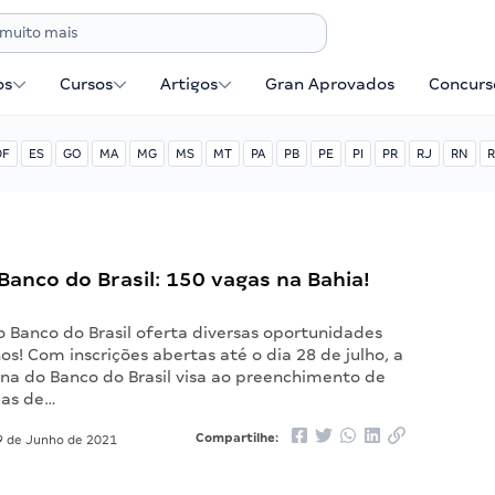
os
Cursos
Artigos
Gran Aprovados
Concurse
DF
ES
GO
MA
MG
MS
MT
PA
PB
PE
PI
PR
RJ
RN
R
anco do Brasil: 150 vagas na Bahia!
o Banco do Brasil oferta diversas oportunidades
os! Com inscrições abertas até o dia 28 de julho, a
rna do Banco do Brasil visa ao preenchimento de
ias de…
Compartilhe:
 de Junho de 2021