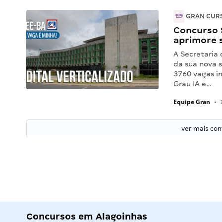
GRAN CUR
Concurso S
aprimore 
A Secretaria
da sua nova s
3760 vagas im
Grau IA e…
Equipe Gran
•
1
ver mais co
Concursos em Alagoinhas