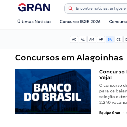
Últimas Notícias
Concurso IBGE 2026
Concurs
AC
AL
AM
AP
BA
CE
Concursos em Alagoinhas
Concurso B
Veja!
O concurso d
para os baian
seleção exte
2.240 vacânc
Equipe Gran
•
9