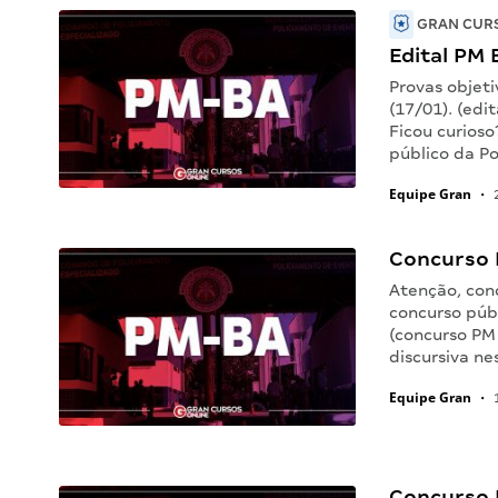
GRAN CURS
Edital PM 
Provas objet
(17/01). (edi
Ficou curioso
público da Po
Equipe Gran
•
2
Concurso 
Atenção, conc
concurso públ
(concurso PM
discursiva ne
Equipe Gran
•
1
Concurso 