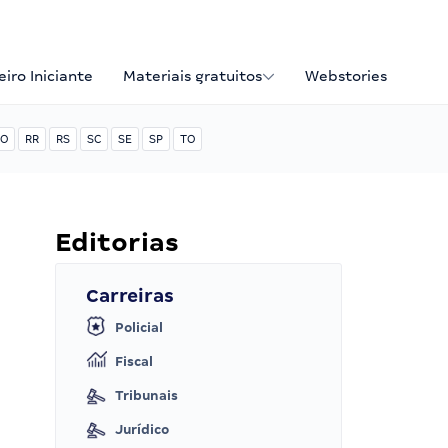
iro Iniciante
Materiais gratuitos
Webstories
O
RR
RS
SC
SE
SP
TO
Editorias
Carreiras
Policial
Fiscal
Tribunais
Jurídico