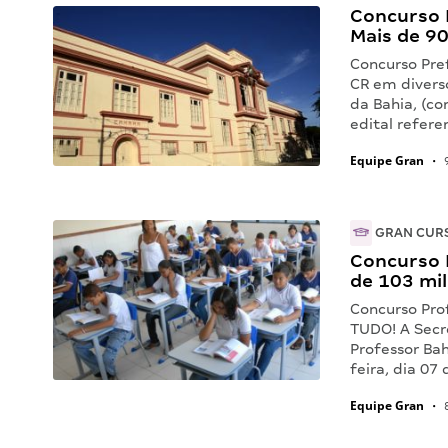
Concurso P
Mais de 90
Concurso Pre
CR em divers
da Bahia, (co
edital refer
Equipe Gran
•
9
GRAN CUR
Concurso P
de 103 mil
Concurso Prof
TUDO! A Secr
Professor Bah
feira, dia 07
Equipe Gran
•
8