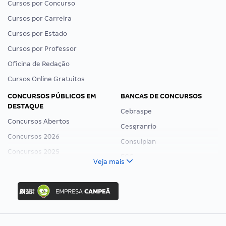
Cursos por Concurso
Cursos por Carreira
Cursos por Estado
Cursos por Professor
Oficina de Redação
Cursos Online Gratuitos
CONCURSOS PÚBLICOS EM
BANCAS DE CONCURSOS
DESTAQUE
Cebraspe
Concursos Abertos
Cesgranrio
Concursos 2026
Consulplan
Concursos 2025
FCC
Veja mais
Concurso Nacional Unificado
FGV
Concurso Ibama
Idecan
Concurso MPU
Selecon
Editais publicados
Uniase