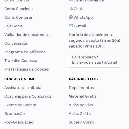
Quem Somos
Central de ajuda
Como Funciona
Chat
Como Comprar
WhatsApp
Loja Social
E-mail
Validador de documentos
Horário de atendimento:
segunda a sexta (8h às 20h),
Conveniados
sábado (9h às 13h).
Programa de Afiliados
Foi aprovado?
Trabalhe Conosco
Envie-nos a sua história!
Preferências de Cookies
CURSOS ONLINE
PÁGINAS ÚTEIS
Assinatura Ilimitada
Depoimentos
Coaching para Concursos
Material Grátis
Exame de Ordem
Aulas ao Vivo
Graduação
Aulas Grátis
Pós-Graduação
Sugerir Curso