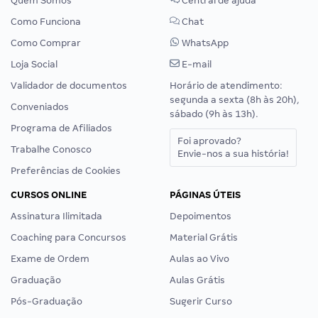
Quem Somos
Central de ajuda
Como Funciona
Chat
Como Comprar
WhatsApp
Loja Social
E-mail
Validador de documentos
Horário de atendimento:
segunda a sexta (8h às 20h),
Conveniados
sábado (9h às 13h).
Programa de Afiliados
Foi aprovado?
Trabalhe Conosco
Envie-nos a sua história!
Preferências de Cookies
CURSOS ONLINE
PÁGINAS ÚTEIS
Assinatura Ilimitada
Depoimentos
Coaching para Concursos
Material Grátis
Exame de Ordem
Aulas ao Vivo
Graduação
Aulas Grátis
Pós-Graduação
Sugerir Curso