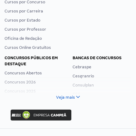
Cursos por Concurso
Cursos por Carreira
Cursos por Estado
Cursos por Professor
Oficina de Redação
Cursos Online Gratuitos
CONCURSOS PÚBLICOS EM
BANCAS DE CONCURSOS
DESTAQUE
Cebraspe
Concursos Abertos
Cesgranrio
Concursos 2026
Consulplan
Concursos 2025
FCC
Veja mais
Concurso Nacional Unificado
FGV
Concurso Ibama
Idecan
Concurso MPU
Selecon
Editais publicados
Uniase