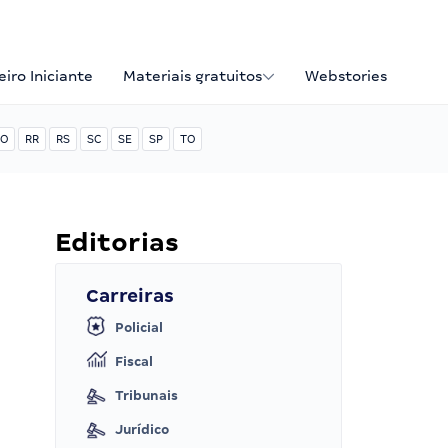
iro Iniciante
Materiais gratuitos
Webstories
O
RR
RS
SC
SE
SP
TO
Editorias
Carreiras
Policial
Fiscal
Tribunais
Jurídico