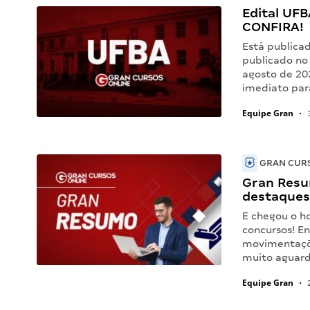
Edital UFBA
CONFIRA!
Está publica
publicado no 
agosto de 20
imediato par
Equipe Gran
•
3
GRAN CURS
Gran Resu
destaques
E chegou o h
concursos! En
movimentaçõe
muito aguar
Equipe Gran
•
2