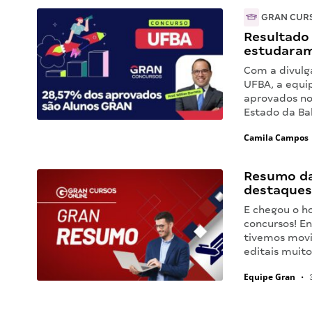
GRAN CUR
Resultado
estudaram
Com a divulg
UFBA, a equi
aprovados no
Estado da Ba
Camila Campos
Resumo da
destaques
E chegou o h
concursos! En
tivemos movi
editais muit
Equipe Gran
•
3