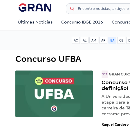
Últimas Notícias
Concurso IBGE 2026
Concurs
AC
AL
AM
AP
BA
CE
Concurso UFBA
GRAN CUR
Concurso 
definição!
A Universida
etapa para a
carreira de 
certame prev
Raquel Cardoso