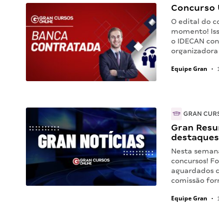
Concurso 
O edital do 
momento! Iss
o IDECAN co
organizadora
Equipe Gran
•
1
GRAN CUR
Gran Resu
destaques
Nesta seman
concursos! F
aguardados c
comissão for
Equipe Gran
•
1