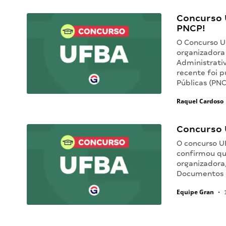
Concurso 
PNCP!
O Concurso U
organizadora
Administrati
recente foi p
Públicas (PN
Raquel Cardoso
Concurso 
O concurso U
confirmou qu
organizadora,
Documentos o
Equipe Gran
•
1