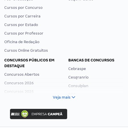
Cursos por Concurso
Cursos por Carreira
Cursos por Estado
Cursos por Professor
Oficina de Redação
Cursos Online Gratuitos
CONCURSOS PÚBLICOS EM
BANCAS DE CONCURSOS
DESTAQUE
Cebraspe
Concursos Abertos
Cesgranrio
Concursos 2026
Consulplan
Concursos 2025
FCC
Veja mais
Concurso Nacional Unificado
FGV
Concurso Ibama
Idecan
Concurso MPU
Selecon
Editais publicados