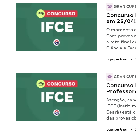
GRAN CUR
Concurso I
em 25/04
O momento de
Com provas m
a reta final 
Ciência e Te
Equipe Gran
•
2
GRAN CUR
Concurso I
Professor
Atenção, can
IFCE (Institu
Ceará) está c
das provas ob
Equipe Gran
•
2