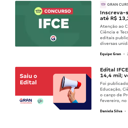
GRAN CUR
Inscreva-s
até R$ 13,
Atenção ao C
Ciência e Tec
editais publ
diversas uni
Equipe Gran
•
2
Edital IFC
14,4 mil; v
Foi publicado
Educação, Ci
o cargo de Pr
fevereiro, no
Daniela Silva
•