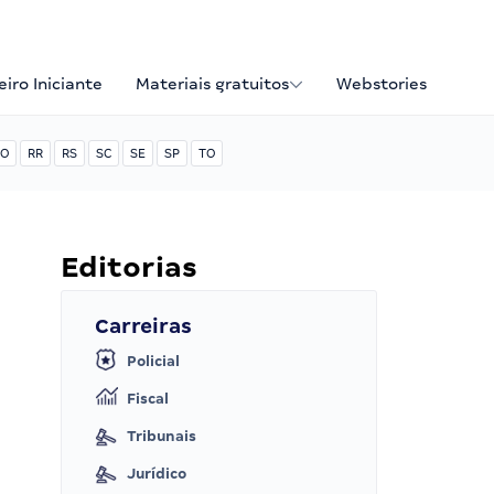
iro Iniciante
Materiais gratuitos
Webstories
O
RR
RS
SC
SE
SP
TO
Editorias
Carreiras
Policial
Fiscal
Tribunais
Jurídico