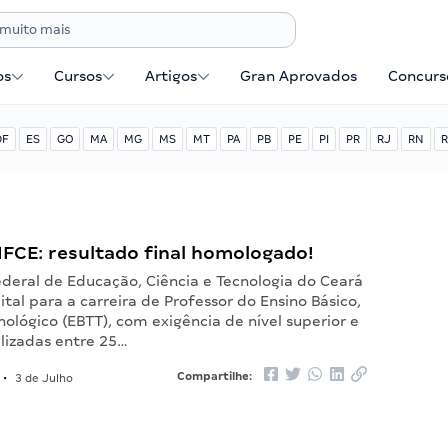
os
Cursos
Artigos
Gran Aprovados
Concurse
DF
ES
GO
MA
MG
MS
MT
PA
PB
PE
PI
PR
RJ
RN
R
IFCE: resultado final homologado!
ederal de Educação, Ciência e Tecnologia do Ceará
ital para a carreira de Professor do Ensino Básico,
nológico (EBTT), com exigência de nível superior e
alizadas entre 25…
Compartilhe:
•
3 de Julho