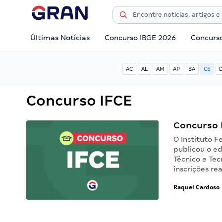
Últimas Notícias
Concurso IBGE 2026
Concurs
AC
AL
AM
AP
BA
CE
Concurso IFCE
Concurso 
O Instituto F
publicou o ed
Técnico e Tec
inscrições re
Raquel Cardoso