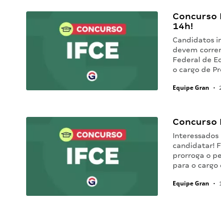
Concurso I
14h!
Candidatos i
devem correr:
Federal de Ed
o cargo de Pr
Equipe Gran
•
2
Concurso I
Interessados
candidatar! F
prorroga o pe
para o cargo 
Equipe Gran
•
1