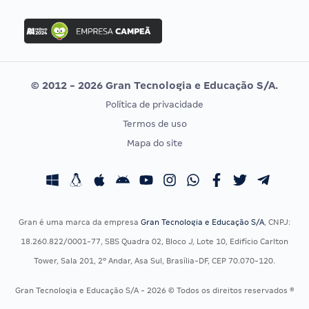
FGV
Concurso Ibama
Idecan
Concurso MPU
Selecon
Editais publicados
Uniase
© 2012 - 2026 Gran Tecnologia e Educação S/A.
Vunesp
Política de privacidade
CONCURSOS POR PROFISSÃO
EXAME DE ORDEM
Termos de uso
Concursos Administrativos
OAB
Mapa do site
Concursos Educação
Prova OAB
Concursos Fiscais
Calendário OAB
Concursos Jurídicos
Questões OAB
Concursos Militares
Recursos OAB
Gran é uma marca da empresa
Gran Tecnologia e Educação S/A
, CNPJ:
Concursos Policiais
Exame de Ordem
18.260.822/0001-77, SBS Quadra 02, Bloco J, Lote 10, Edifício Carlton
Concursos Saúde
Tower, Sala 201, 2º Andar, Asa Sul, Brasília-DF, CEP 70.070-120.
Concursos Tribunais
Gran Tecnologia e Educação S/A - 2026 © Todos os direitos reservados ®
Residência Multiprofissional