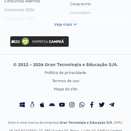
Concursos Abertos
Cesgranrio
Concursos 2026
Consulplan
Concursos 2025
FCC
Veja mais
Concurso Nacional Unificado
FGV
Concurso Ibama
Idecan
Concurso MPU
Selecon
Editais publicados
Uniase
© 2012 - 2026 Gran Tecnologia e Educação S/A.
Vunesp
Política de privacidade
CONCURSOS POR PROFISSÃO
EXAME DE ORDEM
Termos de uso
Concursos Administrativos
OAB
Mapa do site
Concursos Educação
Prova OAB
Concursos Fiscais
Calendário OAB
Concursos Jurídicos
Questões OAB
Concursos Militares
Recursos OAB
Gran é uma marca da empresa
Gran Tecnologia e Educação S/A
, CNPJ:
Concursos Policiais
Exame de Ordem
18.260.822/0001-77, SBS Quadra 02, Bloco J, Lote 10, Edifício Carlton