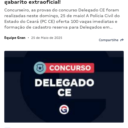
gabarito extraoficial!
Concurseiro, as provas do concurso Delegado CE foram
realizadas neste domingo, 25 de maio! A Polícia Civil do
Estado do Ceará (PC CE) oferta 100 vagas imediatas e
formação de cadastro reserva para Delegados em…
Equipe Gran
•
25 de Maio de 2025
Compartilhe