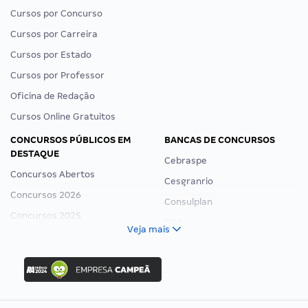
Cursos por Concurso
Cursos por Carreira
Cursos por Estado
Cursos por Professor
Oficina de Redação
Cursos Online Gratuitos
CONCURSOS PÚBLICOS EM
BANCAS DE CONCURSOS
DESTAQUE
Cebraspe
Concursos Abertos
Cesgranrio
Concursos 2026
Consulplan
Concursos 2025
FCC
Veja mais
Concurso Nacional Unificado
FGV
Concurso Ibama
Idecan
Concurso MPU
Selecon
Editais publicados
Uniase