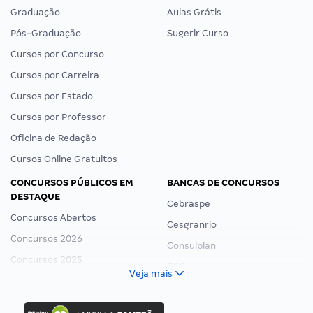
Graduação
Aulas Grátis
Pós-Graduação
Sugerir Curso
Cursos por Concurso
Cursos por Carreira
Cursos por Estado
Cursos por Professor
Oficina de Redação
Cursos Online Gratuitos
CONCURSOS PÚBLICOS EM
BANCAS DE CONCURSOS
DESTAQUE
Cebraspe
Concursos Abertos
Cesgranrio
Concursos 2026
Consulplan
Concursos 2025
FCC
Veja mais
Concurso Nacional Unificado
FGV
Concurso Ibama
Idecan