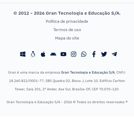
Editais publicados
Uniase
© 2012 - 2026 Gran Tecnologia e Educação S/A.
Vunesp
Política de privacidade
CONCURSOS POR PROFISSÃO
EXAME DE ORDEM
Termos de uso
Concursos Administrativos
OAB
Mapa do site
Concursos Educação
Prova OAB
Concursos Fiscais
Calendário OAB
Concursos Jurídicos
Questões OAB
Concursos Militares
Recursos OAB
Gran é uma marca da empresa
Gran Tecnologia e Educação S/A
, CNPJ:
Concursos Policiais
Exame de Ordem
18.260.822/0001-77, SBS Quadra 02, Bloco J, Lote 10, Edifício Carlton
Concursos Saúde
Tower, Sala 201, 2º Andar, Asa Sul, Brasília-DF, CEP 70.070-120.
Concursos Tribunais
Gran Tecnologia e Educação S/A - 2026 © Todos os direitos reservados ®
Residência Multiprofissional