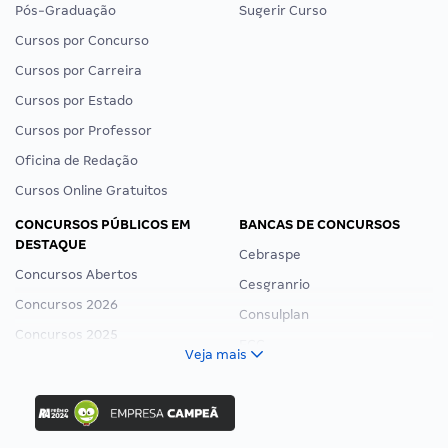
Pós-Graduação
Sugerir Curso
Cursos por Concurso
Cursos por Carreira
Cursos por Estado
Cursos por Professor
Oficina de Redação
Cursos Online Gratuitos
CONCURSOS PÚBLICOS EM
BANCAS DE CONCURSOS
DESTAQUE
Cebraspe
Concursos Abertos
Cesgranrio
Concursos 2026
Consulplan
Concursos 2025
FCC
Veja mais
Concurso Nacional Unificado
FGV
Concurso Ibama
Idecan
Concurso MPU
Selecon