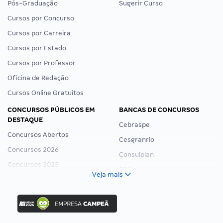
Pós-Graduação
Sugerir Curso
Cursos por Concurso
Cursos por Carreira
Cursos por Estado
Cursos por Professor
Oficina de Redação
Cursos Online Gratuitos
CONCURSOS PÚBLICOS EM
BANCAS DE CONCURSOS
DESTAQUE
Cebraspe
Concursos Abertos
Cesgranrio
Concursos 2026
Consulplan
Concursos 2025
FCC
Veja mais
Concurso Nacional Unificado
FGV
Concurso Ibama
Idecan
Concurso MPU
Selecon