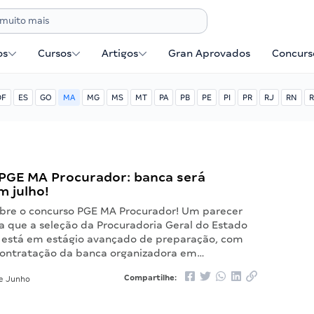
os
Cursos
Artigos
Gran Aprovados
Concurse
DF
ES
GO
MA
MG
MS
MT
PA
PB
PE
PI
PR
RJ
RN
R
PGE MA Procurador: banca será
m julho!
bre o concurso PGE MA Procurador! Um parecer
a que a seleção da Procuradoria Geral do Estado
está em estágio avançado de preparação, com
contratação da banca organizadora em…
Compartilhe:
e Junho