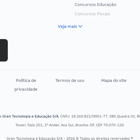
Concursos Educação
Concursos Fiscais
Concursos Jurídicos
Veja mais
Concursos Militares
Concursos Policiais
Concursos Saúde
Concursos Tribunais
Residência Multiprofissional
Política de
Termos de uso
Mapa do site
privacidade
sa
Gran Tecnologia e Educação S/A
, CNPJ: 18.260.822/0001-77, SBS Quadra 02, Blo
Tower, Sala 201, 2º Andar, Asa Sul, Brasília-DF, CEP 70.070-120.
Gran Tecnologia e Educação S/A - 2026 © Todos os direitos reservados ®