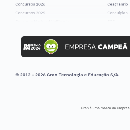
Concursos 2026
Cesgranrio
Concursos 2025
Consulplan
Concurso Nacional Unificado
FCC
Concurso Ibama
FGV
Concurso MPU
Idecan
Editais publicados
Selecon
Uniase
Vunesp
© 2012 - 2026 Gran Tecnologia e Educação S/A.
Gran é uma marca da empre