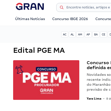
Últimas Notícias
Concurso IBGE 2026
Concurs
AC
AL
AM
AP
BA
CE
Edital PGE MA
Concurso 
definida e
Novidades so
recente indic
do Maranhão 
previsão de 
Yara Lima
•
8 d