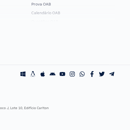
Prova OAB
Calendário OAB
Questões OAB
Recursos OAB
Exame de Ordem
co J, Lote 10, Edifício Carlton