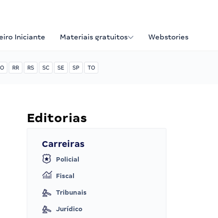
iro Iniciante
Materiais gratuitos
Webstories
O
RR
RS
SC
SE
SP
TO
Editorias
Carreiras
Policial
Fiscal
Tribunais
Jurídico