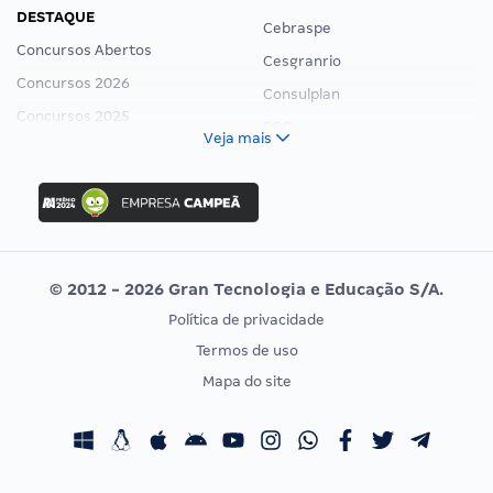
DESTAQUE
Cebraspe
Concursos Abertos
Cesgranrio
Concursos 2026
Consulplan
Concursos 2025
FCC
Veja mais
Concurso Nacional Unificado
FGV
Concurso Ibama
Idecan
Concurso MPU
Selecon
Editais publicados
Uniase
© 2012 - 2026 Gran Tecnologia e Educação S/A.
Vunesp
Política de privacidade
CONCURSOS POR PROFISSÃO
EXAME DE ORDEM
Termos de uso
Concursos Administrativos
OAB
Mapa do site
Concursos Educação
Prova OAB
Concursos Fiscais
Calendário OAB
Concursos Jurídicos
Questões OAB