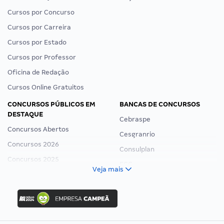
Cursos por Concurso
Cursos por Carreira
Cursos por Estado
Cursos por Professor
Oficina de Redação
Cursos Online Gratuitos
CONCURSOS PÚBLICOS EM
BANCAS DE CONCURSOS
DESTAQUE
Cebraspe
Concursos Abertos
Cesgranrio
Concursos 2026
Consulplan
Concursos 2025
FCC
Veja mais
Concurso Nacional Unificado
FGV
Concurso Ibama
Idecan
Concurso MPU
Selecon
Editais publicados