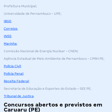
Prefeitura Municipal;
Universidade de Pernambuco
– UPE
;
IBGE
;
Correios
;
INSS
;
Marinha
;
Comissão Nacional de Energia Nuclear – CNEN;
Agência Estadual de Meio Ambiente de Pernambuco – CPRH PE;
Polícia Civil
;
Polícia Penal
;
Receita Federal
;
Secretaria de Educação e Esportes do Estado – SEE PE;
Tribunal de Justiça
.
Concursos abertos e previstos em
Caruaru (PE)