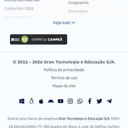
Cesgranrio
Concursos 2026
Consulplan
Concursos 2025
FCC
Veja mais
Concurso Nacional Unificado
FGV
Concurso Ibama
Idecan
Concurso MPU
Selecon
Editais publicados
Uniase
© 2012 - 2026 Gran Tecnologia e Educação S/A.
Vunesp
Política de privacidade
CONCURSOS POR PROFISSÃO
EXAME DE ORDEM
Termos de uso
Concursos Administrativos
OAB
Mapa do site
Concursos Educação
Prova OAB
Concursos Fiscais
Calendário OAB
Concursos Jurídicos
Questões OAB
Concursos Militares
Recursos OAB
Gran é uma marca da empresa
Gran Tecnologia e Educação S/A
, CNPJ:
Concursos Policiais
Exame de Ordem
18.260.822/0001-77, SBS Quadra 02, Bloco J, Lote 10, Edifício Carlton