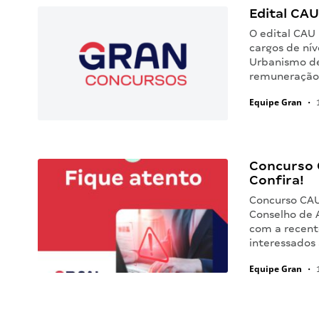
Edital CAU 
O edital CAU
cargos de nív
Urbanismo de
remuneração 
Equipe Gran
•
1
Concurso C
Confira!
Concurso CAU
Conselho de 
com a recente
interessados
Equipe Gran
•
1