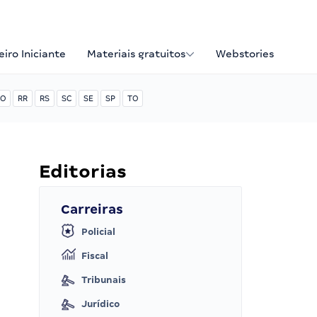
iro Iniciante
Materiais gratuitos
Webstories
O
RR
RS
SC
SE
SP
TO
Editorias
Carreiras
Policial
Fiscal
Tribunais
Jurídico