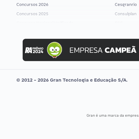
Concursos 2026
Cesgranrio
Concursos 2025
Consulplan
Concurso Nacional Unificado
FCC
Concurso Ibama
FGV
Concurso MPU
Idecan
Editais publicados
Selecon
Uniase
Vunesp
© 2012 - 2026 Gran Tecnologia e Educação S/A.
Gran é uma marca da empre