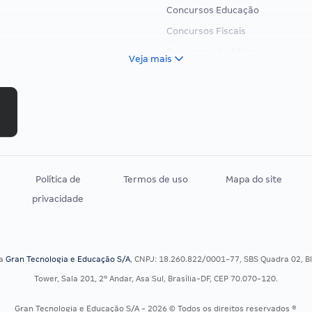
Concursos Educação
Concursos Fiscais
Concursos Jurídicos
Veja mais
Concursos Militares
Concursos Policiais
Concursos Saúde
Concursos Tribunais
Residência Multiprofissional
Política de
Termos de uso
Mapa do site
privacidade
sa
Gran Tecnologia e Educação S/A
, CNPJ: 18.260.822/0001-77, SBS Quadra 02, Blo
Tower, Sala 201, 2º Andar, Asa Sul, Brasília-DF, CEP 70.070-120.
Gran Tecnologia e Educação S/A - 2026 © Todos os direitos reservados ®