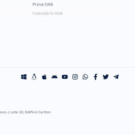
Prova OAB
Calendário OAB
Questões OAB
Recursos OAB
Exame de Ordem
co J, Lote 10, Edifício Carlton