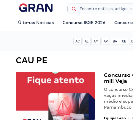
Últimas Notícias
Concurso IBGE 2026
Concurs
AC
AL
AM
AP
BA
CE
CAU PE
Concurso 
mil! Veja
O concurso C
vagas imedia
médio e supe
Pernambuco p
Equipe Gran
•
2