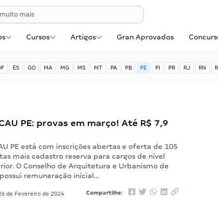
os
Cursos
Artigos
Gran Aprovados
Concurse
DF
ES
GO
MA
MG
MS
MT
PA
PB
PE
PI
PR
RJ
RN
R
CAU PE: provas em março! Até R$ 7,9
AU PE está com inscrições abertas e oferta de 105
tas mais cadastro reserva para cargos de nível
rior. O Conselho de Arquitetura e Urbanismo de
ossui remuneração inicial…
Compartilhe:
6 de Fevereiro de 2024