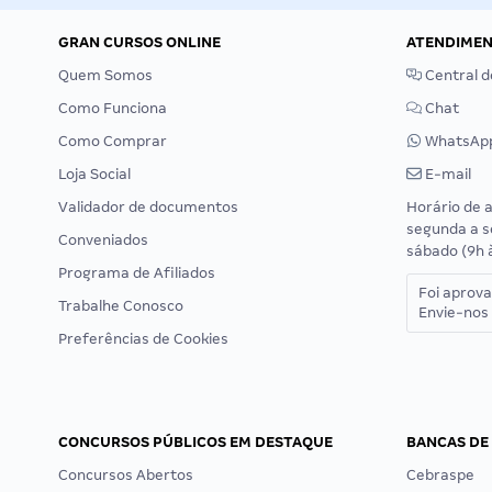
GRAN CURSOS ONLINE
ATENDIME
Quem Somos
Central d
Como Funciona
Chat
Como Comprar
WhatsAp
Loja Social
E-mail
Validador de documentos
Horário de 
segunda a s
Conveniados
sábado (9h 
Programa de Afiliados
Foi aprov
Trabalhe Conosco
Envie-nos 
Preferências de Cookies
CONCURSOS PÚBLICOS EM DESTAQUE
BANCAS DE
Concursos Abertos
Cebraspe