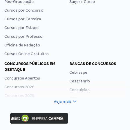
Pós-Graduação
Sugerir Curso
Cursos por Concurso
Cursos por Carreira
Cursos por Estado
Cursos por Professor
Oficina de Redação
Cursos Online Gratuitos
CONCURSOS PÚBLICOS EM
BANCAS DE CONCURSOS
DESTAQUE
Cebraspe
Concursos Abertos
Cesgranrio
Concursos 2026
Consulplan
Concursos 2025
FCC
Veja mais
Concurso Nacional Unificado
FGV
Concurso Ibama
Idecan
Concurso MPU
Selecon