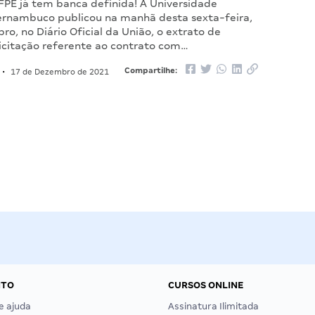
FPE já tem banca definida! A Universidade
ernambuco publicou na manhã desta sexta-feira,
o, no Diário Oficial da União, o extrato de
licitação referente ao contrato com…
Compartilhe:
•
17 de Dezembro de 2021
NTO
CURSOS ONLINE
e ajuda
Assinatura Ilimitada