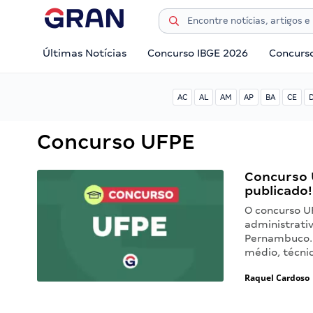
Últimas Notícias
Concurso IBGE 2026
Concurs
AC
AL
AM
AP
BA
CE
Concurso UFPE
Concurso 
publicado!
O concurso U
administrati
Pernambuco. 
médio, técnic
Raquel Cardoso