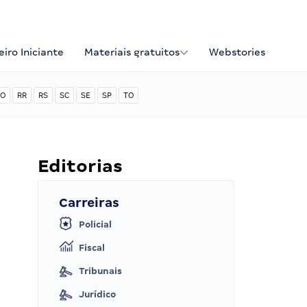
iro Iniciante
Materiais gratuitos
Webstories
O
RR
RS
SC
SE
SP
TO
Editorias
Carreiras
Policial
Fiscal
Tribunais
Jurídico