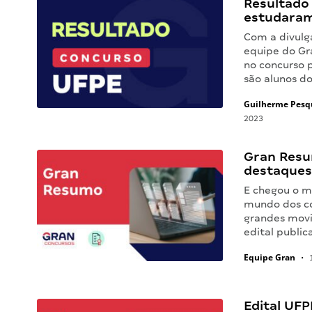
Resultado
estudaram
Com a divulg
equipe do Gr
no concurso 
são alunos d
Guilherme Pesq
2023
Gran Resu
destaques
E chegou o m
mundo dos co
grandes movi
edital public
Equipe Gran
•
1
Edital UFP