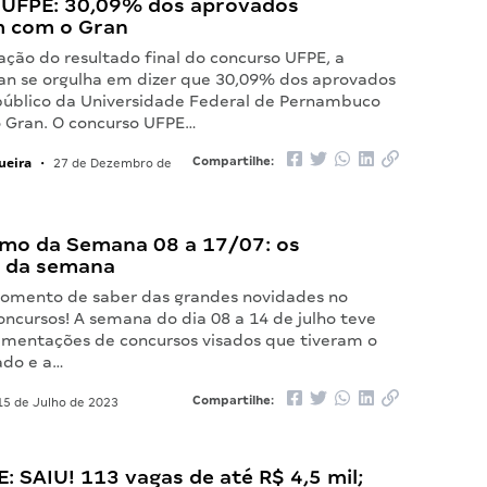
 UFPE: 30,09% dos aprovados
 com o Gran
ação do resultado final do concurso UFPE, a
an se orgulha em dizer que 30,09% dos aprovados
público da Universidade Federal de Pernambuco
o Gran. O concurso UFPE…
ueira
Compartilhe:
•
27 de Dezembro de
mo da Semana 08 a 17/07: os
 da semana
omento de saber das grandes novidades no
ncursos! A semana do dia 08 a 14 de julho teve
mentações de concursos visados que tiveram o
ado e a…
Compartilhe:
5 de Julho de 2023
E: SAIU! 113 vagas de até R$ 4,5 mil;