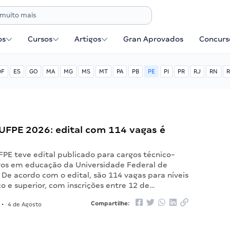
os
Cursos
Artigos
Gran Aprovados
Concurse
DF
ES
GO
MA
MG
MS
MT
PA
PB
PE
PI
PR
RJ
RN
R
UFPE 2026: edital com 114 vagas é
FPE teve edital publicado para cargos técnico-
vos em educação da Universidade Federal de
De acordo com o edital, são 114 vagas para níveis
o e superior, com inscrições entre 12 de…
Compartilhe:
•
4 de Agosto