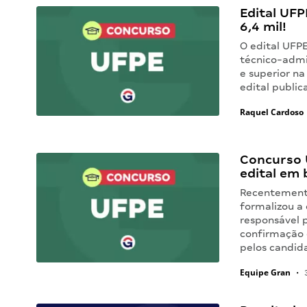
Edital UFP
6,4 mil!
O edital UFP
técnico-admi
e superior n
edital public
Raquel Cardoso
Concurso 
edital em 
Recentemente
formalizou a
responsável 
confirmação
pelos candid
Equipe Gran
•
3