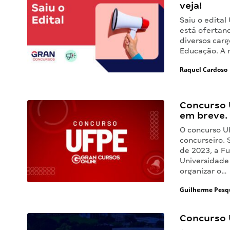
veja!
Saiu o edita
está ofertan
diversos carg
Educação. A 
Raquel Cardoso
Concurso U
em breve.
O concurso 
concurseiro. 
de 2023, a F
Universidade
organizar o…
Guilherme Pesq
Concurso 