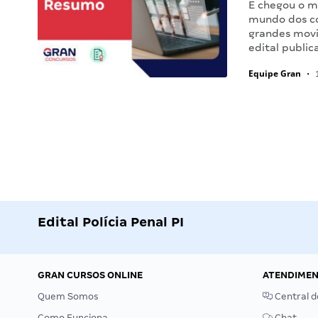
E chegou o m
mundo dos co
grandes movi
edital public
Equipe Gran
•
1
Edital Polícia Penal PI
GRAN CURSOS ONLINE
ATENDIME
Quem Somos
Central d
Como Funciona
Chat