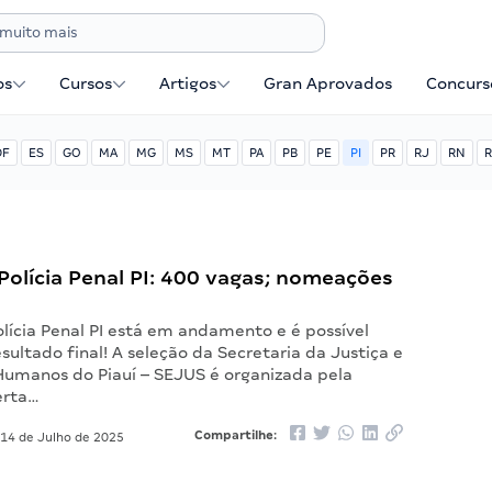
os
Cursos
Artigos
Gran Aprovados
Concurse
DF
ES
GO
MA
MG
MS
MT
PA
PB
PE
PI
PR
RJ
RN
R
olícia Penal PI: 400 vagas; nomeações
lícia Penal PI está em andamento e é possível
esultado final! A seleção da Secretaria da Justiça e
 Humanos do Piauí – SEJUS é organizada pela
erta…
Compartilhe:
14 de Julho de 2025