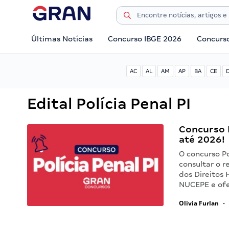
Últimas Notícias
Concurso IBGE 2026
Concurs
AC
AL
AM
AP
BA
CE
Edital Polícia Penal PI
Concurso P
até 2026!
O concurso Po
consultar o r
dos Direitos
NUCEPE e of
Olivia Furlan
•