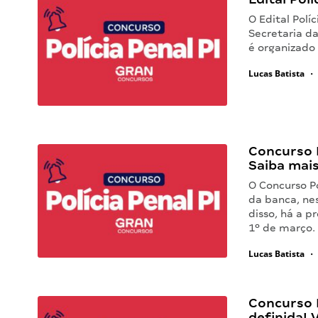
O Edital Polí
Secretaria da
é organizado
Lucas Batista
•
Concurso P
Saiba mai
O Concurso Po
da banca, nes
disso, há a p
1º de março
Lucas Batista
•
Concurso P
definida! 