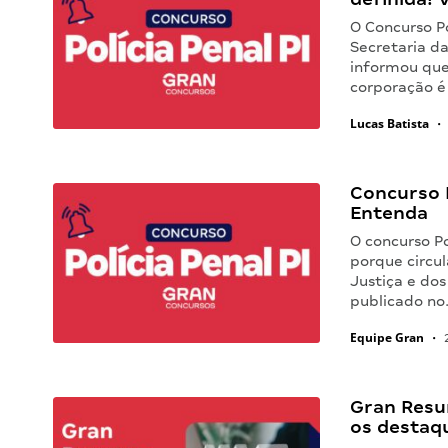
O Concurso Po
Secretaria da
informou que
corporação é
Lucas Batista
•
Concurso P
Entenda
O concurso Po
porque circul
Justiça e do
publicado n
Equipe Gran
•
2
Gran Resu
os destaq