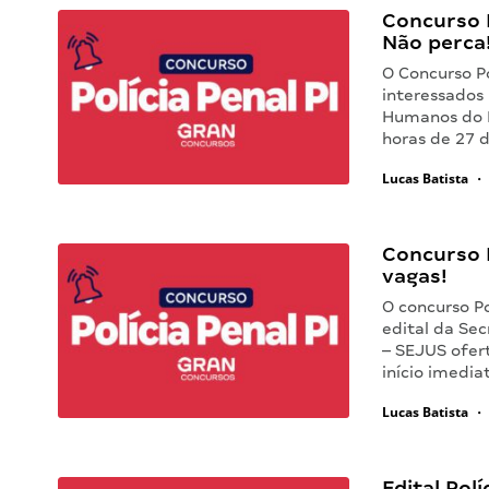
Concurso P
Não perca
O Concurso Po
interessados 
Humanos do P
horas de 27 
Lucas Batista
•
Concurso P
vagas!
O concurso Po
edital da Sec
– SEJUS ofert
início imedia
Lucas Batista
•
Edital Polí