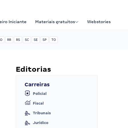
iro Iniciante
Materiais gratuitos
Webstories
O
RR
RS
SC
SE
SP
TO
Editorias
Carreiras
Policial
Fiscal
Tribunais
Jurídico