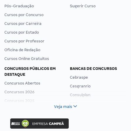
Pós-Graduação
Sugerir Curso
Cursos por Concurso
Cursos por Carreira
Cursos por Estado
Cursos por Professor
Oficina de Redação
Cursos Online Gratuitos
CONCURSOS PÚBLICOS EM
BANCAS DE CONCURSOS
DESTAQUE
Cebraspe
Concursos Abertos
Cesgranrio
Concursos 2026
Consulplan
Concursos 2025
FCC
Veja mais
Concurso Nacional Unificado
FGV
Concurso Ibama
Idecan
Concurso MPU
Selecon