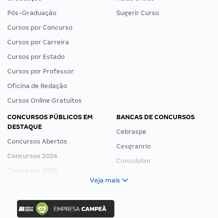
Pós-Graduação
Sugerir Curso
Cursos por Concurso
Cursos por Carreira
Cursos por Estado
Cursos por Professor
Oficina de Redação
Cursos Online Gratuitos
CONCURSOS PÚBLICOS EM
BANCAS DE CONCURSOS
DESTAQUE
Cebraspe
Concursos Abertos
Cesgranrio
Concursos 2026
Consulplan
Concursos 2025
FCC
Veja mais
Concurso Nacional Unificado
FGV
Concurso Ibama
Idecan
Concurso MPU