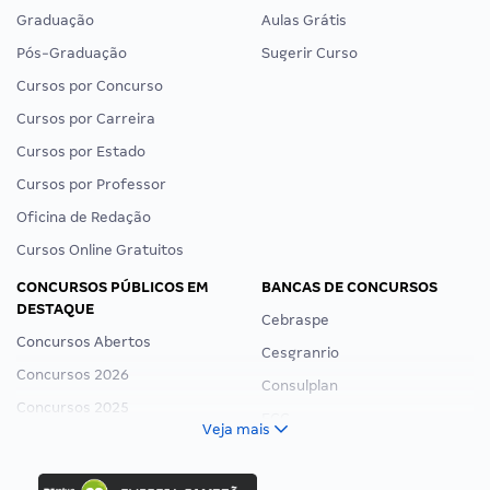
Graduação
Aulas Grátis
Pós-Graduação
Sugerir Curso
Cursos por Concurso
Cursos por Carreira
Cursos por Estado
Cursos por Professor
Oficina de Redação
Cursos Online Gratuitos
CONCURSOS PÚBLICOS EM
BANCAS DE CONCURSOS
DESTAQUE
Cebraspe
Concursos Abertos
Cesgranrio
Concursos 2026
Consulplan
Concursos 2025
FCC
Veja mais
Concurso Nacional Unificado
FGV
Concurso Ibama
Idecan