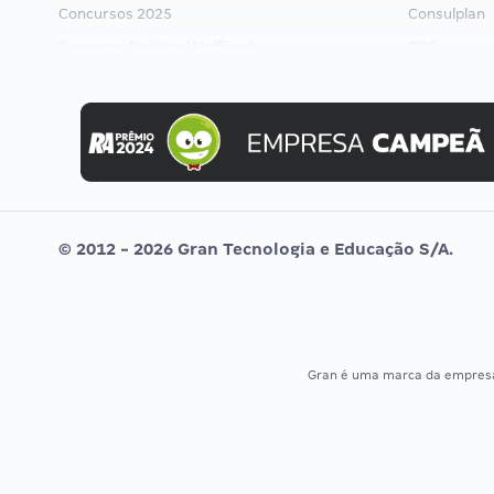
Concursos 2025
Consulplan
Concurso Nacional Unificado
FCC
Concurso Ibama
FGV
Concurso MPU
Idecan
Editais publicados
Selecon
Uniase
Vunesp
© 2012 - 2026 Gran Tecnologia e Educação S/A.
Gran é uma marca da empre