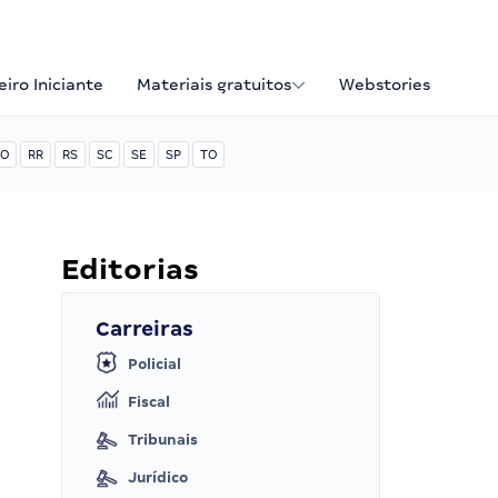
iro Iniciante
Materiais gratuitos
Webstories
O
RR
RS
SC
SE
SP
TO
Editorias
Carreiras
Policial
Fiscal
Tribunais
Jurídico