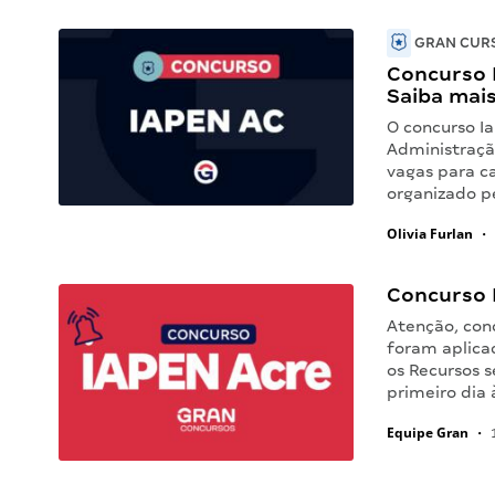
GRAN CURS
Concurso 
Saiba mai
O concurso I
Administraçã
vagas para ca
organizado pe
Olivia Furlan
•
Concurso 
Atenção, con
foram aplica
os Recursos s
primeiro dia 
Equipe Gran
•
1