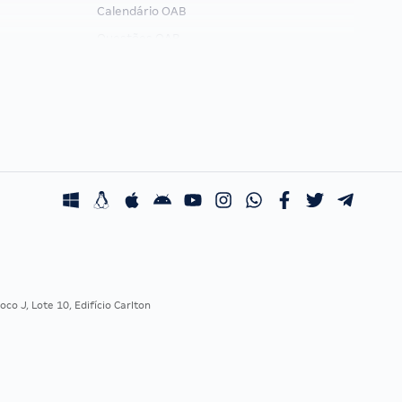
Calendário OAB
Questões OAB
Recursos OAB
Exame de Ordem
co J, Lote 10, Edifício Carlton