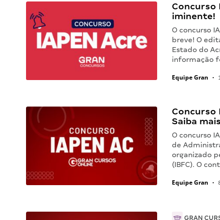
Concurso I
iminente!
O concurso I
breve! O edit
Estado do Ac
informação f
Equipe Gran
•
1
Concurso I
Saiba mais
O concurso I
de Administr
organizado pe
(IBFC). O con
Equipe Gran
•
8
GRAN CUR