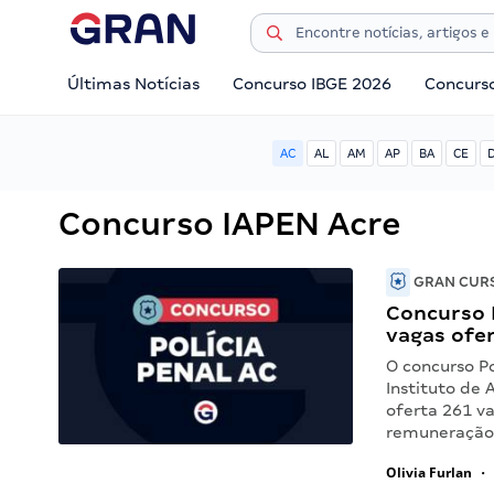
Últimas Notícias
Concurso IBGE 2026
Concurs
AC
AL
AM
AP
BA
CE
Concurso IAPEN Acre
GRAN CURS
Concurso 
vagas ofe
O concurso Po
Instituto de 
oferta 261 va
remuneração
Olivia Furlan
•