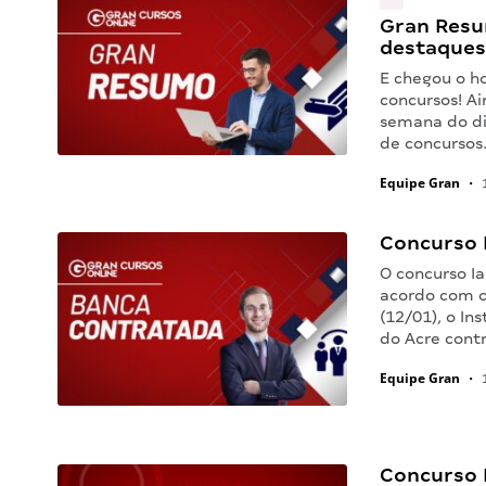
Gran Resu
destaques
E chegou o h
concursos! Ai
semana do di
de concurso
Equipe Gran
•
1
Concurso 
O concurso I
acordo com o
(12/01), o In
do Acre contr
Equipe Gran
•
1
Concurso P