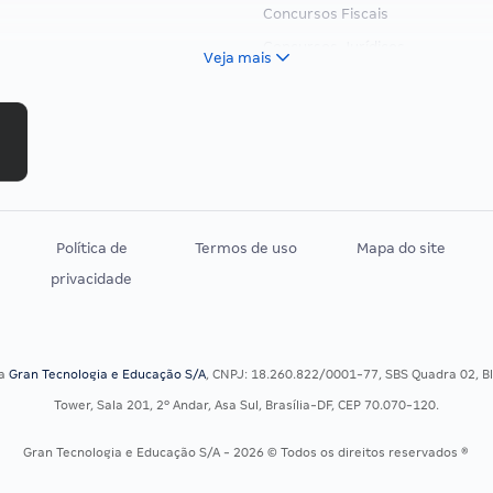
Concursos Fiscais
Concursos Jurídicos
Veja mais
Concursos Militares
Concursos Policiais
Concursos Saúde
Concursos Tribunais
Residência Multiprofissional
Política de
Termos de uso
Mapa do site
privacidade
sa
Gran Tecnologia e Educação S/A
, CNPJ: 18.260.822/0001-77, SBS Quadra 02, Blo
Tower, Sala 201, 2º Andar, Asa Sul, Brasília-DF, CEP 70.070-120.
Gran Tecnologia e Educação S/A - 2026 © Todos os direitos reservados ®