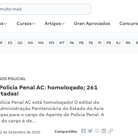
os
Cursos
Artigos
Gran Aprovados
Concurse
DF
ES
GO
MA
MG
MS
MT
PA
PB
PE
PI
PR
RJ
RN
R
OS POLICIAL
Polícia Penal AC: homologado; 261
rtadas!
lícia Penal AC está homologado! O edital do
Administração Penitenciária do Estado do Acre
gas para o cargo de Agente de Polícia Penal. A
 do cargo é de…
Compartilhe:
2 de Setembro de 2025