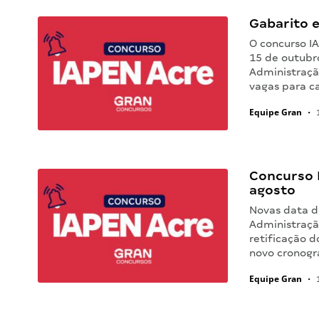
Gabarito e
O concurso I
15 de outubro
Administraçã
vagas para c
Equipe Gran
•
1
Concurso I
agosto
Novas data do
Administraçã
retificação d
novo cronogr
Equipe Gran
•
1