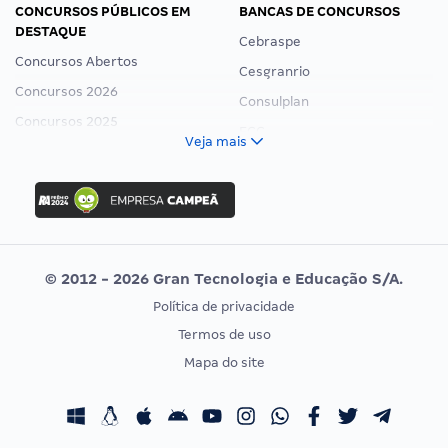
CONCURSOS PÚBLICOS EM
BANCAS DE CONCURSOS
DESTAQUE
Cebraspe
Concursos Abertos
Cesgranrio
Concursos 2026
Consulplan
Concursos 2025
FCC
Veja mais
Concurso Nacional Unificado
FGV
Concurso Ibama
Idecan
Concurso MPU
Selecon
Editais publicados
Uniase
© 2012 - 2026 Gran Tecnologia e Educação S/A.
Vunesp
Política de privacidade
CONCURSOS POR PROFISSÃO
EXAME DE ORDEM
Termos de uso
Concursos Administrativos
OAB
Mapa do site
Concursos Educação
Prova OAB
Concursos Fiscais
Calendário OAB
Concursos Jurídicos
Questões OAB