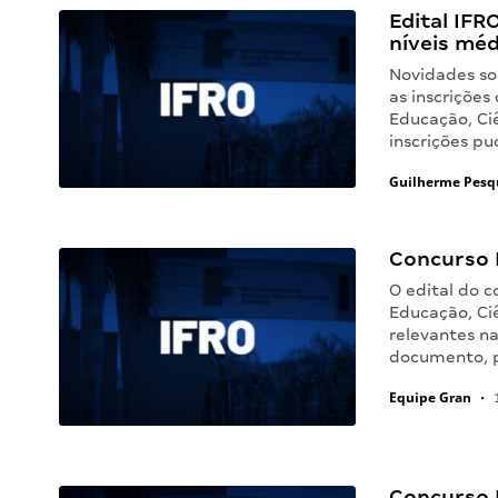
Edital IFR
níveis méd
Novidades sob
as inscrições
Educação, Ciê
inscrições pu
Guilherme Pesq
Concurso I
O edital do c
Educação, Ci
relevantes n
documento, 
Equipe Gran
•
1
Concurso 