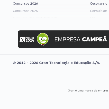
Concursos 2026
Cesgranrio
Concursos 2025
Consulplan
Concurso Nacional Unificado
FCC
Concurso Ibama
FGV
Concurso MPU
Idecan
Editais publicados
Selecon
Uniase
Vunesp
© 2012 - 2026 Gran Tecnologia e Educação S/A.
Gran é uma marca da empre