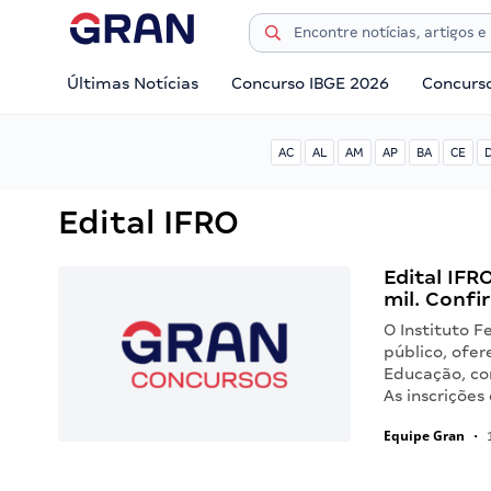
Últimas Notícias
Concurso IBGE 2026
Concurs
AC
AL
AM
AP
BA
CE
Edital IFRO
Edital IFR
mil. Confi
O Instituto F
público, ofe
Educação, co
As inscriçõe
Equipe Gran
•
1