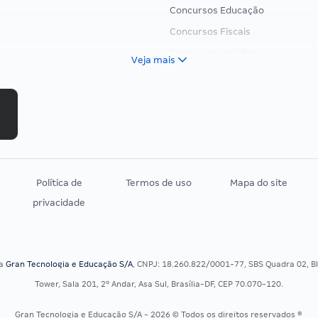
Concursos Educação
Concursos Fiscais
Concursos Jurídicos
Veja mais
Concursos Militares
Concursos Policiais
Concursos Saúde
Concursos Tribunais
Residência Multiprofissional
Política de
Termos de uso
Mapa do site
privacidade
sa
Gran Tecnologia e Educação S/A
, CNPJ: 18.260.822/0001-77, SBS Quadra 02, Blo
Tower, Sala 201, 2º Andar, Asa Sul, Brasília-DF, CEP 70.070-120.
Gran Tecnologia e Educação S/A - 2026 © Todos os direitos reservados ®