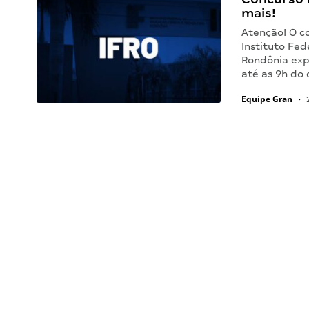
mais!
Atenção! O co
Instituto Fed
Rondônia expa
até as 9h do 
Equipe Gran
•
2