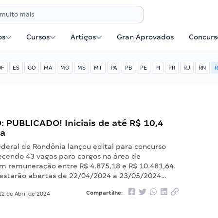
os
Cursos
Artigos
Gran Aprovados
Concurse
DF
ES
GO
MA
MG
MS
MT
PA
PB
PE
PI
PR
RJ
RN
R
O: PUBLICADO! Iniciais de até R$ 10,4
ra
ederal de Rondônia lançou edital para concurso
recendo 43 vagas para cargos na área de
m remuneração entre R$ 4.875,18 e R$ 10.481,64.
s estarão abertas de 22/04/2024 a 23/05/2024…
Compartilhe:
2 de Abril de 2024