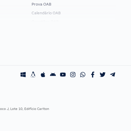
Prova OAB
Calendário OAB
Questões OAB
Recursos OAB
Exame de Ordem
co J, Lote 10, Edifício Carlton