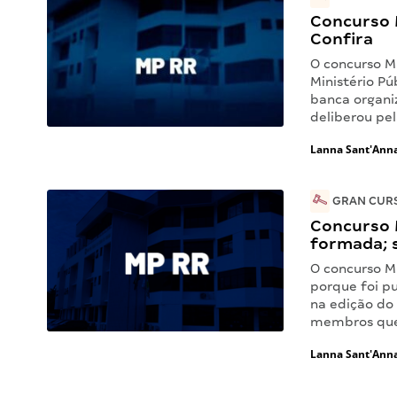
Concurso 
Confira
O concurso M
Ministério Pú
banca organi
deliberou pe
Lanna Sant'Ann
GRAN CURS
Concurso 
formada; 
O concurso M
porque foi pu
na edição do
membros que
Lanna Sant'Ann