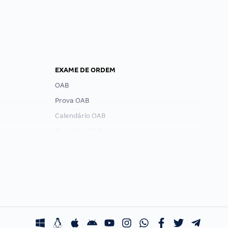
EXAME DE ORDEM
OAB
Prova OAB
Calendário OAB
Questões OAB
Recursos OAB
Exame de Ordem