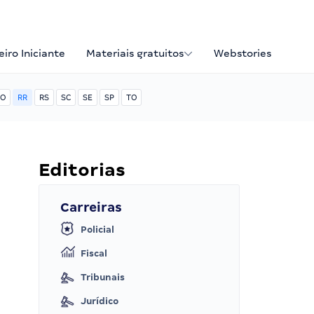
iro Iniciante
Materiais gratuitos
Webstories
O
RR
RS
SC
SE
SP
TO
Editorias
Carreiras
Policial
Fiscal
Tribunais
Jurídico