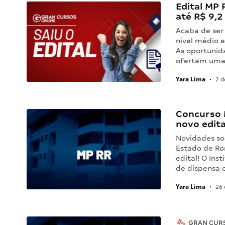
Edital MP 
até R$ 9,2
Acaba de ser
nível médio e
As oportunid
ofertam uma 
Yara Lima
•
2 d
Concurso 
novo edita
Novidades sob
Estado de Ro
edital! O Ins
de dispensa d
Yara Lima
•
26 
GRAN CURS