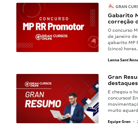
GRAN CURS
Gabarito M
correção 
O concurso M
de janeiro de
gabarito MP 
(cinco) horas
Lanna Sant'Ann
Gran Resu
destaques
E chegou o h
concursos! En
movimentaçõe
muito aguar
Equipe Gran
•
2