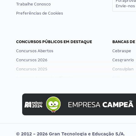
Foi aprov
Trabalhe Conosco
Envie-nos 
Preferências de Cookies
CONCURSOS PÚBLICOS EM DESTAQUE
BANCAS DE
Concursos Abertos
Cebraspe
Concursos 2026
Cesgranrio
Concursos 2025
Consulplan
Concurso Nacional Unificado
FCC
Concurso Ibama
FGV
Concurso MPU
Idecan
Editais publicados
Selecon
Uniase
Vunesp
© 2012 - 2026 Gran Tecnologia e Educação S/A.