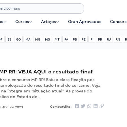
os
Cursos
Artigos
Gran Aprovados
Concurse
DF
ES
GO
MA
MG
MS
MT
PA
PB
PE
PI
PR
RJ
RN
R
P RR: VEJA AQUI o resultado final!
re o concurso MP RR! Saiu a classificação pós
 homologação do resultado final do certame. Veja
na íntegra em “situação atual”. As provas do
úblico do Estado de…
Compartilhe:
e Abril de 2023