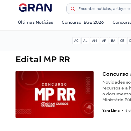
Últimas Notícias
Concurso IBGE 2026
Concurs
AC
AL
AM
AP
BA
CE
Edital MP RR
Concurso M
Novidades sob
recursos e a
o documento 
Ministério P
Yara Lima
•
6 d