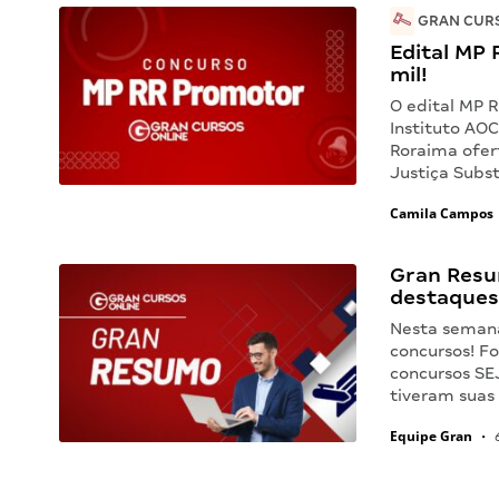
GRAN CURS
Edital MP 
mil!
O edital MP 
Instituto AOC
Roraima ofer
Justiça Subst
Camila Campos
Gran Resu
destaques
Nesta seman
concursos! F
concursos SE
tiveram suas
Equipe Gran
•
6