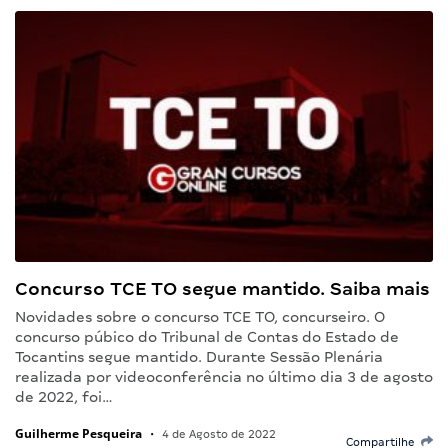
Concurso TCE TO segue mantido. Saiba mais
Novidades sobre o concurso TCE TO, concurseiro. O
concurso púbico do Tribunal de Contas do Estado de
Tocantins segue mantido. Durante Sessão Plenária
realizada por videoconferência no último dia 3 de agosto
de 2022, foi…
Guilherme Pesqueira
•
4 de Agosto de 2022
Compartilhe