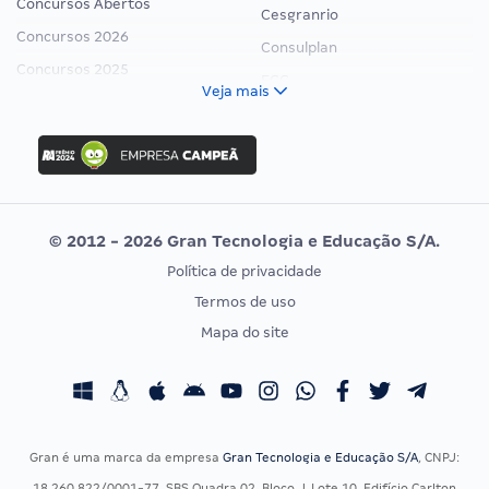
Concursos Abertos
Cesgranrio
Concursos 2026
Consulplan
Concursos 2025
FCC
Veja mais
Concurso Nacional Unificado
FGV
Concurso Ibama
Idecan
Concurso MPU
Selecon
Editais publicados
Uniase
© 2012 - 2026 Gran Tecnologia e Educação S/A.
Vunesp
Política de privacidade
CONCURSOS POR PROFISSÃO
EXAME DE ORDEM
Termos de uso
Concursos Administrativos
OAB
Mapa do site
Concursos Educação
Prova OAB
Concursos Fiscais
Calendário OAB
Concursos Jurídicos
Questões OAB
Concursos Militares
Recursos OAB
Gran é uma marca da empresa
Gran Tecnologia e Educação S/A
, CNPJ:
Concursos Policiais
Exame de Ordem
18.260.822/0001-77, SBS Quadra 02, Bloco J, Lote 10, Edifício Carlton