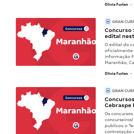
Olivia Furlan
•
GRAN CURS
Concurso 
edital nes
O edital do 
oficialmente 
informação f
Maranhão, Ca
Olivia Furlan
•
GRAN CURS
Concursos
Cebraspe 
Os concursos
concurseiros
publicou o T
contratação 