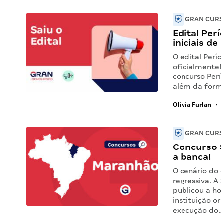
GRAN CURS
Edital Per
iniciais de
O edital Perí
oficialmente
concurso Perí
além da form
Olivia Furlan
•
GRAN CURS
Concurso 
a banca!
O cenário do
regressiva. 
publicou a h
instituição 
execução do