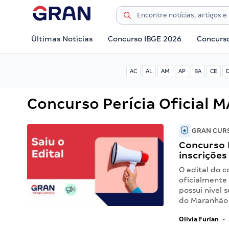
Últimas Notícias
Concurso IBGE 2026
Concurs
AC
AL
AM
AP
BA
CE
Concurso Perícia Oficial M
GRAN CURS
Concurso P
inscrições
O edital do c
oficialmente
possui nível 
do Maranhão 
Olivia Furlan
•