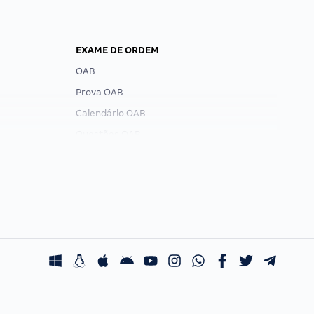
EXAME DE ORDEM
OAB
Prova OAB
Calendário OAB
Questões OAB
Recursos OAB
Exame de Ordem