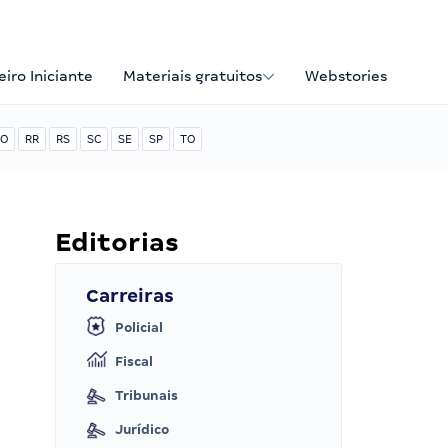
iro Iniciante
Materiais gratuitos
Webstories
O
RR
RS
SC
SE
SP
TO
Editorias
Carreiras
Policial
Fiscal
Tribunais
Jurídico