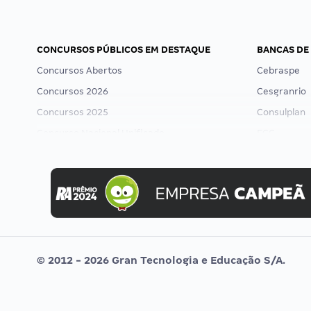
CONCURSOS PÚBLICOS EM DESTAQUE
BANCAS DE
Concursos Abertos
Cebraspe
Concursos 2026
Cesgranrio
Concursos 2025
Consulplan
Concurso Nacional Unificado
FCC
Concurso Ibama
FGV
Concurso MPU
Idecan
Editais publicados
Selecon
Uniase
Vunesp
© 2012 - 2026 Gran Tecnologia e Educação S/A.