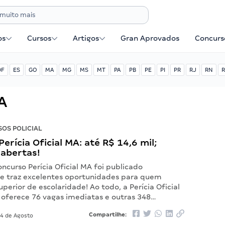
os
Cursos
Artigos
Gran Aprovados
Concurse
DF
ES
GO
MA
MG
MS
MT
PA
PB
PE
PI
PR
RJ
RN
R
A
OS POLICIAL
erícia Oficial MA: até R$ 14,6 mil;
 abertas!
oncurso Perícia Oficial MA foi publicado
 e traz excelentes oportunidades para quem
superior de escolaridade! Ao todo, a Perícia Oficial
oferece 76 vagas imediatas e outras 348…
Compartilhe:
4 de Agosto