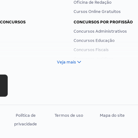
Oficina de Redação
Cursos Online Gratuitos
 CONCURSOS
CONCURSOS POR PROFISSÃO
Concursos Administrativos
Concursos Educação
Concursos Fiscais
Concursos Jurídicos
Veja mais
Concursos Militares
Concursos Policiais
Concursos Saúde
Concursos Tribunais
Residência Multiprofissional
Política de
Termos de uso
Mapa do site
privacidade