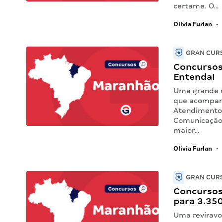
certame. O…
Olivia Furlan
•
GRAN CURS
Concursos 
Entenda!
Uma grande n
que acompanh
Atendimento 
Comunicação 
maior…
Olivia Furlan
•
GRAN CURS
Concursos
para 3.350
Uma reviravo