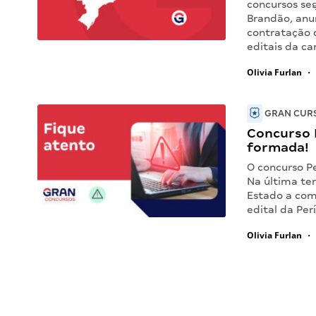
concursos se
Brandão, anun
contratação 
editais da ca
Olivia Furlan
•
GRAN CURS
Concurso P
formada!
O concurso Pe
Na última ter
Estado a com
edital da Per
Olivia Furlan
•