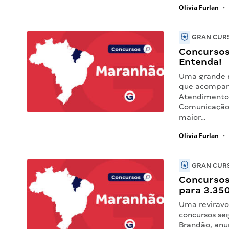
Olivia Furlan
•
GRAN CURS
Concursos 
Entenda!
Uma grande n
que acompanh
Atendimento 
Comunicação 
maior…
Olivia Furlan
•
GRAN CURS
Concursos
para 3.350
Uma reviravo
concursos se
Brandão, anun