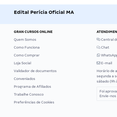
Edital Perícia Oficial MA
GRAN CURSOS ONLINE
ATENDIME
Quem Somos
Central d
Como Funciona
Chat
Como Comprar
WhatsAp
Loja Social
E-mail
Validador de documentos
Horário de 
segunda a s
Conveniados
sábado (9h 
Programa de Afiliados
Foi aprov
Trabalhe Conosco
Envie-nos 
Preferências de Cookies