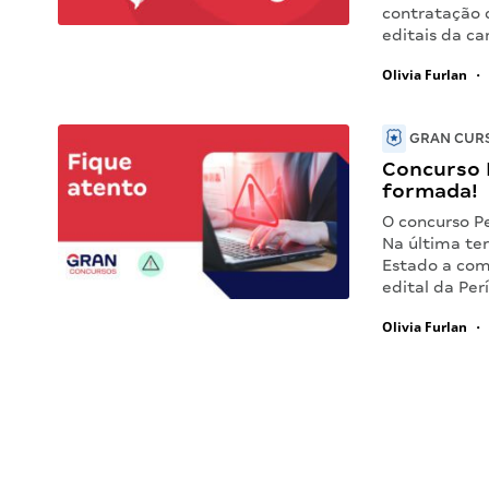
contratação 
editais da ca
Olivia Furlan
•
GRAN CURS
Concurso P
formada!
O concurso Pe
Na última ter
Estado a com
edital da Per
Olivia Furlan
•