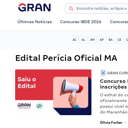
Últimas Notícias
Concurso IBGE 2026
Concurs
AC
AL
AM
AP
BA
CE
Edital Perícia Oficial MA
GRAN CURS
Concurso P
inscrições
O edital do c
oficialmente
possui nível 
do Maranhão 
Olivia Furlan
•