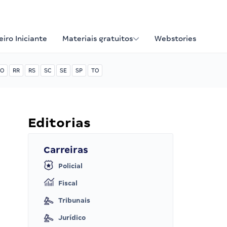
iro Iniciante
Materiais gratuitos
Webstories
O
RR
RS
SC
SE
SP
TO
Editorias
Carreiras
Policial
Fiscal
Tribunais
Jurídico