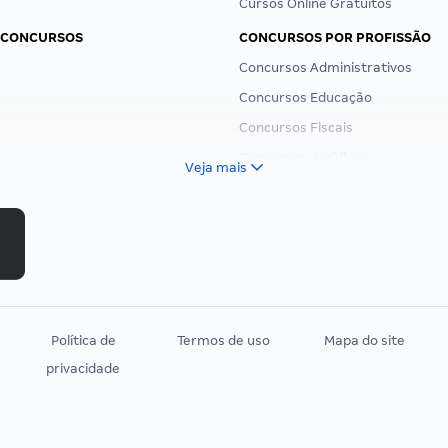
Cursos Online Gratuitos
 CONCURSOS
CONCURSOS POR PROFISSÃO
Concursos Administrativos
Concursos Educação
Concursos Fiscais
Concursos Jurídicos
Veja mais
Concursos Militares
Concursos Policiais
Concursos Saúde
Concursos Tribunais
Residência Multiprofissional
Política de
Termos de uso
Mapa do site
privacidade