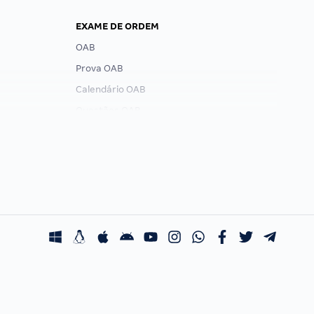
EXAME DE ORDEM
OAB
Prova OAB
Calendário OAB
Questões OAB
Recursos OAB
Exame de Ordem