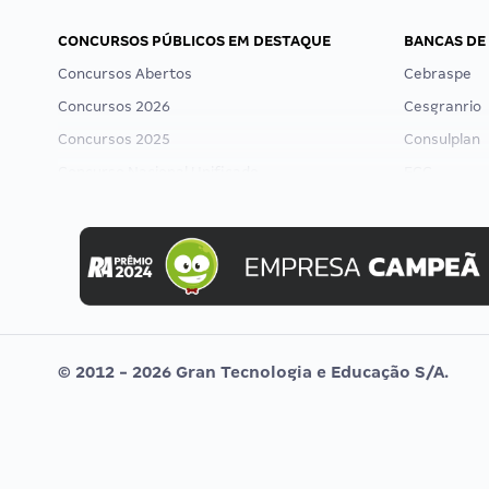
CONCURSOS PÚBLICOS EM DESTAQUE
BANCAS DE
Concursos Abertos
Cebraspe
Concursos 2026
Cesgranrio
Concursos 2025
Consulplan
Concurso Nacional Unificado
FCC
Concurso Ibama
FGV
Concurso MPU
Idecan
Editais publicados
Selecon
Uniase
Vunesp
© 2012 - 2026 Gran Tecnologia e Educação S/A.