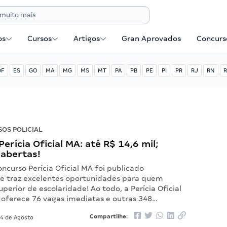
os
Cursos
Artigos
Gran Aprovados
Concurse
DF
ES
GO
MA
MG
MS
MT
PA
PB
PE
PI
PR
RJ
RN
R
OS POLICIAL
erícia Oficial MA: até R$ 14,6 mil;
 abertas!
oncurso Perícia Oficial MA foi publicado
 e traz excelentes oportunidades para quem
superior de escolaridade! Ao todo, a Perícia Oficial
oferece 76 vagas imediatas e outras 348…
Compartilhe:
4 de Agosto