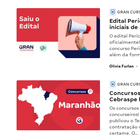
GRAN CURS
Edital Per
iniciais de
O edital Perí
oficialmente
concurso Perí
além da form
Olivia Furlan
•
GRAN CURS
Concursos
Cebraspe 
Os concursos
concurseiros
publicou o T
contratação 
certame. O…