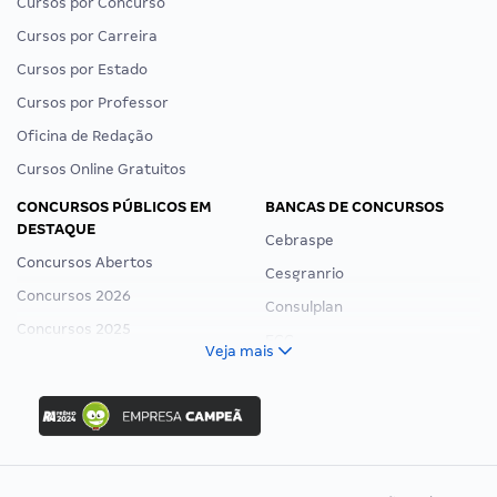
Cursos por Concurso
Cursos por Carreira
Cursos por Estado
Cursos por Professor
Oficina de Redação
Cursos Online Gratuitos
CONCURSOS PÚBLICOS EM
BANCAS DE CONCURSOS
DESTAQUE
Cebraspe
Concursos Abertos
Cesgranrio
Concursos 2026
Consulplan
Concursos 2025
FCC
Veja mais
Concurso Nacional Unificado
FGV
Concurso Ibama
Idecan
Concurso MPU
Selecon
Editais publicados
Uniase