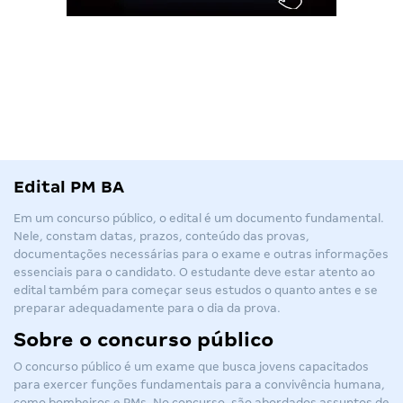
Edital PM BA
Em um concurso público, o edital é um documento fundamental.
Nele, constam datas, prazos, conteúdo das provas,
documentações necessárias para o exame e outras informações
essenciais para o candidato. O estudante deve estar atento ao
edital também para começar seus estudos o quanto antes e se
preparar adequadamente para o dia da prova.
Sobre o concurso público
O concurso público é um exame que busca jovens capacitados
para exercer funções fundamentais para a convivência humana,
como bombeiros e PMs. No concurso, são abordados assuntos de