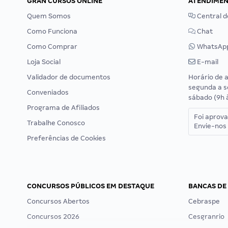
GRAN CURSOS ONLINE
ATENDIME
Quem Somos
Central d
Como Funciona
Chat
Como Comprar
WhatsAp
Loja Social
E-mail
Validador de documentos
Horário de 
segunda a s
Conveniados
sábado (9h 
Programa de Afiliados
Foi aprov
Trabalhe Conosco
Envie-nos 
Preferências de Cookies
CONCURSOS PÚBLICOS EM DESTAQUE
BANCAS DE
Concursos Abertos
Cebraspe
Concursos 2026
Cesgranrio