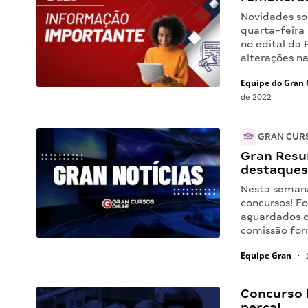
Novidades so
quarta-feira 
no edital da 
alterações n
Equipe do Gran 
de 2022
GRAN CUR
Gran Resu
destaques
Nesta seman
concursos! F
aguardados c
comissão for
Equipe Gran
•
1
Concurso 
perca!