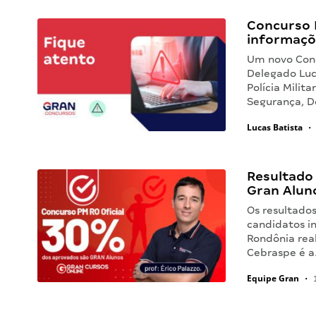
Concurso P
informaçõ
Um novo Conc
Delegado Luc
Polícia Milit
Segurança, 
Lucas Batista
•
Resultado
Gran Alun
Os resultados
candidatos in
Rondônia rea
Cebraspe é 
Equipe Gran
•
1