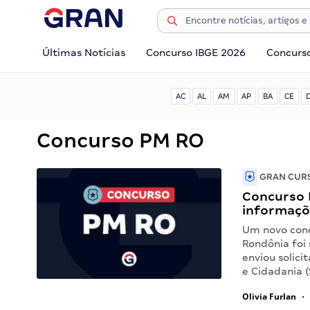
Últimas Notícias
Concurso IBGE 2026
Concurs
AC
AL
AM
AP
BA
CE
Concurso PM RO
GRAN CURS
Concurso P
informaçõ
Um novo conc
Rondônia foi
enviou solici
e Cidadania 
Olivia Furlan
•