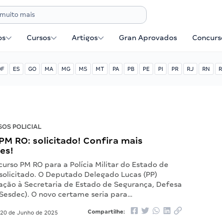
os
Cursos
Artigos
Gran Aprovados
Concurse
DF
ES
GO
MA
MG
MS
MT
PA
PB
PE
PI
PR
RJ
RN
R
OS POLICIAL
M RO: solicitado! Confira mais
es!
urso PM RO para a Polícia Militar do Estado de
 solicitado. O Deputado Delegado Lucas (PP)
tação à Secretaria de Estado de Segurança, Defesa
(Sesdec). O novo certame seria para…
Compartilhe:
20 de Junho de 2025