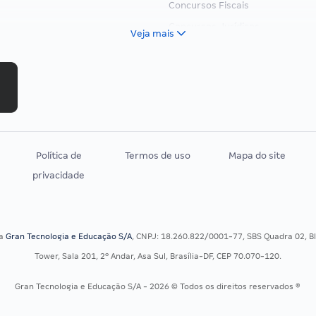
Concursos Fiscais
Concursos Jurídicos
Veja mais
Concursos Militares
Concursos Policiais
Concursos Saúde
Concursos Tribunais
Residência Multiprofissional
Política de
Termos de uso
Mapa do site
privacidade
sa
Gran Tecnologia e Educação S/A
, CNPJ: 18.260.822/0001-77, SBS Quadra 02, Blo
Tower, Sala 201, 2º Andar, Asa Sul, Brasília-DF, CEP 70.070-120.
Gran Tecnologia e Educação S/A - 2026 © Todos os direitos reservados ®