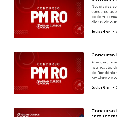
Novidades so
concurso públ
podem consul
dia 09 de ou
Equipe Gran
•
3
Concurso 
Atenção, nov
retificação d
de Rondônia 
previsto do 
Equipe Gran
•
2
Concurso P
remuneraç