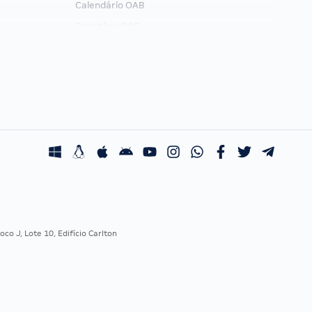
Calendário OAB
Questões OAB
Recursos OAB
Exame de Ordem
co J, Lote 10, Edifício Carlton