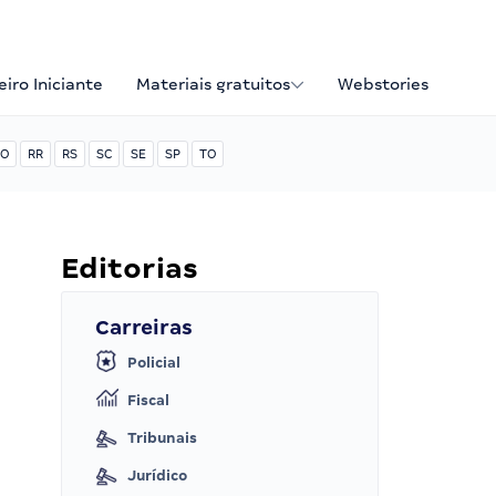
iro Iniciante
Materiais gratuitos
Webstories
O
RR
RS
SC
SE
SP
TO
Editorias
Carreiras
Policial
Fiscal
Tribunais
Jurídico