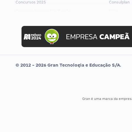
Concursos 2025
Consulplan
Concurso Nacional Unificado
FCC
Concurso Ibama
FGV
Concurso MPU
Idecan
Editais publicados
Selecon
Uniase
Vunesp
© 2012 - 2026 Gran Tecnologia e Educação S/A.
Gran é uma marca da empre