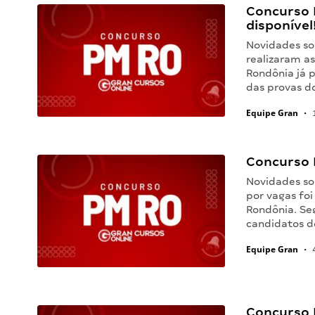
Concurso P
disponível
Novidades so
realizaram as
Rondônia já p
das provas d
Equipe Gran
•
1
Concurso 
Novidades so
por vagas foi
Rondônia. Se
candidatos d
Equipe Gran
•
4
Concurso P