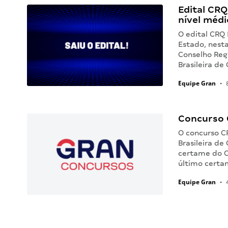
Edital CRQ
nível médi
O edital CRQ 
Estado, nesta
Conselho Reg
Brasileira de
Equipe Gran
•
8
Concurso C
O concurso C
Brasileira de
certame do C
último certa
Equipe Gran
•
4