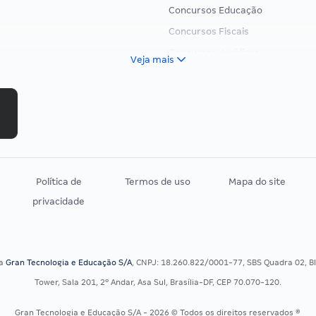
Concursos Educação
Concursos Fiscais
Concursos Jurídicos
Veja mais
Concursos Militares
Concursos Policiais
Concursos Saúde
Concursos Tribunais
Residência Multiprofissional
Política de
Termos de uso
Mapa do site
privacidade
sa
Gran Tecnologia e Educação S/A
, CNPJ: 18.260.822/0001-77, SBS Quadra 02, Blo
Tower, Sala 201, 2º Andar, Asa Sul, Brasília-DF, CEP 70.070-120.
Gran Tecnologia e Educação S/A - 2026 © Todos os direitos reservados ®