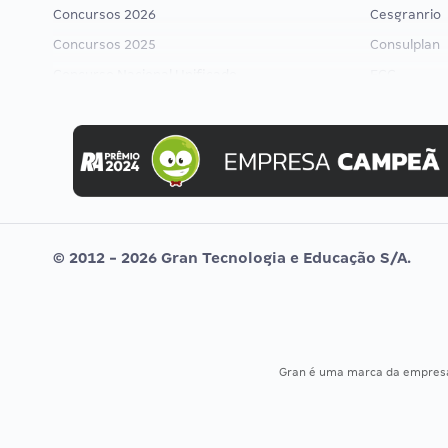
Concursos 2026
Cesgranrio
Concursos 2025
Consulplan
Concurso Nacional Unificado
FCC
Concurso Ibama
FGV
Concurso MPU
Idecan
Editais publicados
Selecon
Uniase
Vunesp
© 2012 - 2026 Gran Tecnologia e Educação S/A.
Gran é uma marca da empre