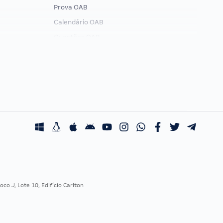
Prova OAB
Calendário OAB
Questões OAB
Recursos OAB
Exame de Ordem
co J, Lote 10, Edifício Carlton