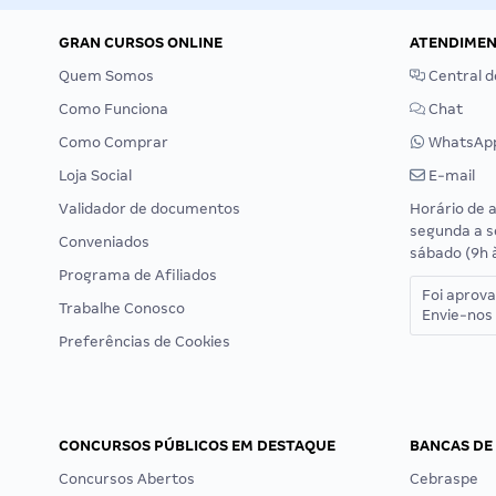
GRAN CURSOS ONLINE
ATENDIME
Quem Somos
Central d
Como Funciona
Chat
Como Comprar
WhatsAp
Loja Social
E-mail
Validador de documentos
Horário de 
segunda a s
Conveniados
sábado (9h 
Programa de Afiliados
Foi aprov
Trabalhe Conosco
Envie-nos 
Preferências de Cookies
CONCURSOS PÚBLICOS EM DESTAQUE
BANCAS DE
Concursos Abertos
Cebraspe