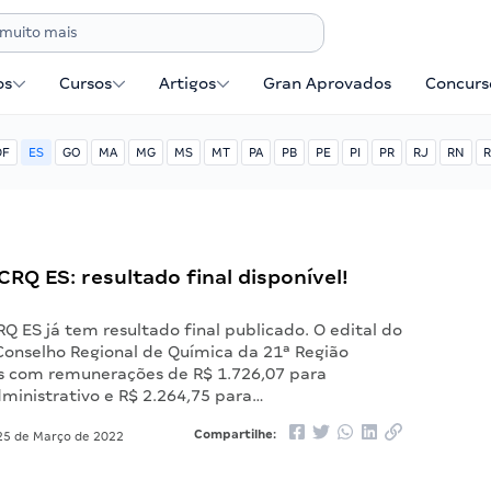
os
Cursos
Artigos
Gran Aprovados
Concurse
DF
ES
GO
MA
MG
MS
MT
PA
PB
PE
PI
PR
RJ
RN
R
RQ ES: resultado final disponível!
Q ES já tem resultado final publicado. O edital do
Conselho Regional de Química da 21ª Região
s com remunerações de R$ 1.726,07 para
dministrativo e R$ 2.264,75 para…
Compartilhe:
5 de Março de 2022