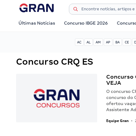
Últimas Notícias
Concurso IBGE 2026
Concurs
AC
AL
AM
AP
BA
CE
Concurso CRQ ES
Concurso C
VEJA
O concurso CR
concurso do 
ofertou vaga
Assistente A
Equipe Gran
•
2