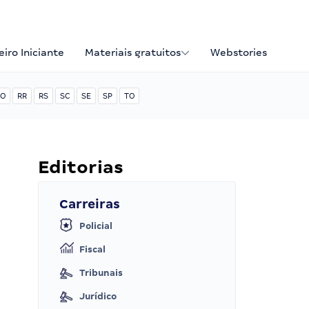
iro Iniciante
Materiais gratuitos
Webstories
O
RR
RS
SC
SE
SP
TO
Editorias
Carreiras
Policial
Fiscal
Tribunais
Jurídico