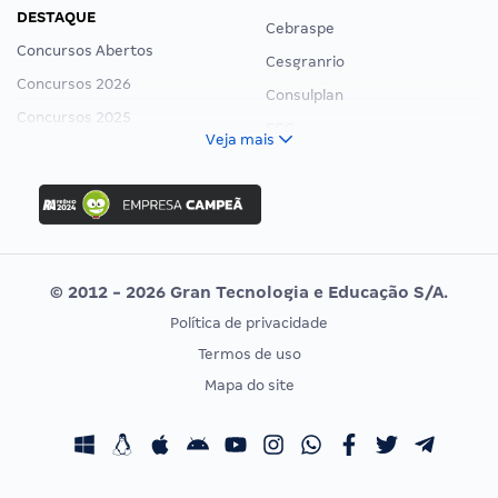
DESTAQUE
Cebraspe
Concursos Abertos
Cesgranrio
Concursos 2026
Consulplan
Concursos 2025
FCC
Veja mais
Concurso Nacional Unificado
FGV
Concurso Ibama
Idecan
Concurso MPU
Selecon
Editais publicados
Uniase
© 2012 - 2026 Gran Tecnologia e Educação S/A.
Vunesp
Política de privacidade
CONCURSOS POR PROFISSÃO
EXAME DE ORDEM
Termos de uso
Concursos Administrativos
OAB
Mapa do site
Concursos Educação
Prova OAB
Concursos Fiscais
Calendário OAB
Concursos Jurídicos
Questões OAB